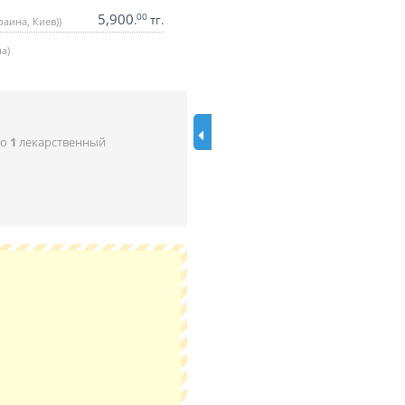
5,900
00
.
тг.
аина, Киев))
а)
но
1
лекарственный