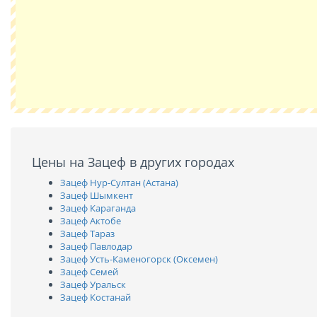
Цены на Зацеф в других городах
Зацеф Нур-Султан (Астана)
Зацеф Шымкент
Зацеф Караганда
Зацеф Актобе
Зацеф Тараз
Зацеф Павлодар
Зацеф Усть-Каменогорск (Оксемен)
Зацеф Семей
Зацеф Уральск
Зацеф Костанай