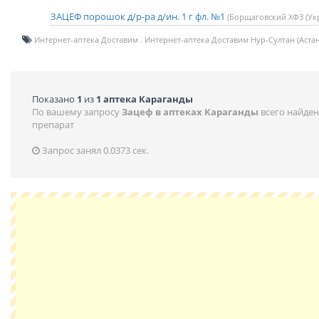
ЗАЦЕФ порошок д/р-ра д/ин. 1 г фл. №1
(Борщаговский ХФЗ (Укр
Интернет-аптека Доставим
Интернет-аптека Доставим Нур-Султан (Астан
Показано
1
из
1 аптека Караганды
По вашему запросу
Зацеф в аптеках Караганды
всего найде
препарат
Запрос занял 0.0373 сек.