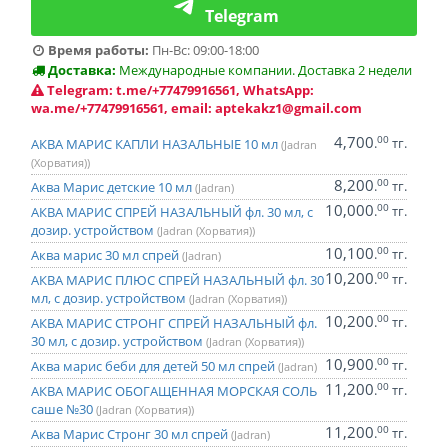
Telegram
Время работы:
Пн-Вс: 09:00-18:00
Доставка:
Международные компании. Доставка 2 недели
Telegram: t.me/+77479916561, WhatsApp:
wa.me/+77479916561, email: aptekakz1@gmail.com
4,700
00
.
тг.
АКВА МАРИС КАПЛИ НАЗАЛЬНЫЕ 10 мл
(Jadran
(Хорватия))
8,200
00
.
тг.
Аква Марис детские 10 мл
(Jadran)
10,000
00
.
тг.
АКВА МАРИС СПРЕЙ НАЗАЛЬНЫЙ фл. 30 мл, с
дозир. устройством
(Jadran (Хорватия))
10,100
00
.
тг.
Аква марис 30 мл спрей
(Jadran)
10,200
00
.
тг.
АКВА МАРИС ПЛЮС СПРЕЙ НАЗАЛЬНЫЙ фл. 30
мл, с дозир. устройством
(Jadran (Хорватия))
10,200
00
.
тг.
АКВА МАРИС СТРОНГ СПРЕЙ НАЗАЛЬНЫЙ фл.
30 мл, с дозир. устройством
(Jadran (Хорватия))
10,900
00
.
тг.
Аква марис беби для детей 50 мл спрей
(Jadran)
11,200
00
.
тг.
АКВА МАРИС ОБОГАЩЕННАЯ МОРСКАЯ СОЛЬ
саше №30
(Jadran (Хорватия))
11,200
00
.
тг.
Аква Марис Стронг 30 мл спрей
(Jadran)