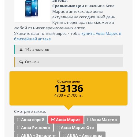
аптека
.
Сравнение цен
и наличие Аква
Марис в аптеках, все цены
актуальны на сегодняшний день.
Купить перепарат вы сможете в
любой из нижеперечисленных аптек.
Укажите ваш точный адрес, чтобы
купить Аква Марис в
ближайшей аптеке
145 аналогов
Отзывы
Средняя цена
13136
4700 – 21700 тг.
Смотрите также:
Аква спрей
Аква Марис
АкваМастер
Аква Ринолор
Аква Марис Ото
АКВА + Эвкалипт
АКВА + Алоэ вера