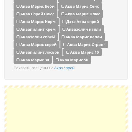
Аква Марис Беби
Аква Марис Сенс
Аква Спрей Плюс
Аква Марис Плюс
Аква Марис Норм
Дэта Аква спрей
Аквапилинг крем
Аквазолин капли
Аквазолин спрей
Аква Марис капли
Аква Марис спрей
Аква Марис Стронг
Аквапилинг лосьон
Аква Марис 10
Аква Марис 30
Аква Марис 50
Показать все цены на
Аква спрей