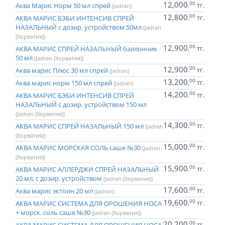
12,000
00
.
тг.
Аква Марис Норм 50 мл спрей
(Jadran)
12,800
00
.
тг.
АКВА МАРИС БЭБИ ИНТЕНСИВ СПРЕЙ
НАЗАЛЬНЫЙ с дозир. устройством 50мл
(Jadran
(Хорватия))
12,900
00
.
тг.
АКВА МАРИС СПРЕЙ НАЗАЛЬНЫЙ баллончик
50 мл
(Jadran (Хорватия))
12,900
00
.
тг.
Аква марис Плюс 30 мл спрей
(Jadran)
13,200
00
.
тг.
Аква марис норм 150 мл спрей
(Jadran)
14,200
00
.
тг.
АКВА МАРИС БЭБИ ИНТЕНСИВ СПРЕЙ
НАЗАЛЬНЫЙ с дозир. устройством 150 мл
(Jadran (Хорватия))
14,300
00
.
тг.
АКВА МАРИС СПРЕЙ НАЗАЛЬНЫЙ 150 мл
(Jadran
(Хорватия))
15,000
00
.
тг.
АКВА МАРИС МОРСКАЯ СОЛЬ саше №30
(Jadran
(Хорватия))
15,900
00
.
тг.
АКВА МАРИС АЛЛЕРДЖИ СПРЕЙ НАЗАЛЬНЫЙ
20 мл, с дозир. устройством
(Jadran (Хорватия))
17,600
00
.
тг.
Аква марис эктоин 20 мл
(Jadran)
19,600
00
.
тг.
АКВА МАРИС СИСТЕМА ДЛЯ ОРОШЕНИЯ НОСА
+ морск. соль саше №30
(Jadran (Хорватия))
20,200
00
.
тг.