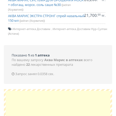
АКВА МАРИС СИСТЕМА ДЛЯ ОРОШЕНИЯ НОСА
+ обогащ. морск. соль саше №30
(Jadran
(Хорватия))
21,700
00
.
тг.
АКВА МАРИС ЭКСТРА СТРОНГ спрей назальный
150 мл
(Jadran (Хорватия))
Интернет-аптека Доставим
Интернет-аптека Доставим Нур-Султан
(Астана)
Показано
1
из
1 аптека
По вашему запросу
Аква Марис в аптеках
всего
найдено
22
лекарственных препарата
Запрос занял 0.0358 сек.