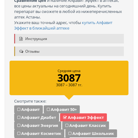
Сравнение цен
и наличие Алфавит Эффект в аптеках,
все цены актуальны на сегодняшний день. Купить
перепарат вы сможете в любой из нижеперечисленных
аптек Астаны.
Укажите ваш точный адрес, чтобы
купить Алфавит
Эффект в ближайшей аптеке
Инструкция
Отзывы
Средняя цена
3087
3087 – 3087 тг.
Смотрите также:
Алфавит
Алфавит 50+
Алфавит Диабет
Алфавит Эффект
Алфавит Энергия
Алфавит Классик
Алфавит Косметик
Алфавит Школьник