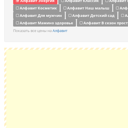
Алфавит Энергия
Алфавит Классик
Алфавит
Алфавит Косметик
Алфавит Наш малыш
Алф
Алфавит Для мужчин
Алфавит Детский сад
А
Алфавит Мамино здоровье
Алфавит В сезон прост
Показать все цены на
Алфавит