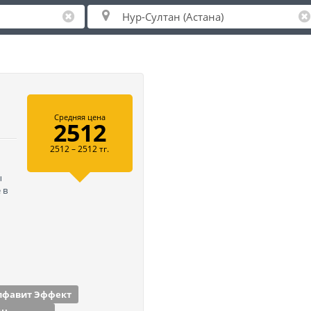
Средняя цена
2512
2512 – 2512 тг.
ы
 в
лфавит Эффект