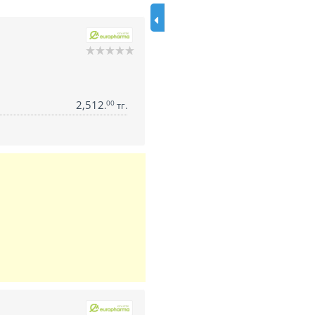
2,512
00
.
тг.