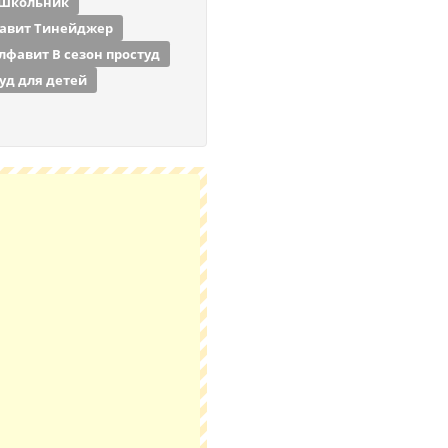
 Школьник
авит Тинейджер
лфавит В сезон простуд
уд для детей