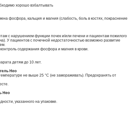
бходимо хорошо взбалтывать
на фосфора, кальция и магния (слабость, боль в костях, покраснение
там с нарушением функции почек и/или печени и пациентам пожилого
ача). У пациентов с почечной недостаточностью возможно развитие
ем.
контроль содержания фосфора и магния в крови.
рата детям до 10 лет.
гель Нео
температуре не выше 25 °C (не замораживать). Предохранять от
есте.
ь Нео
дности, указанного на упаковке.