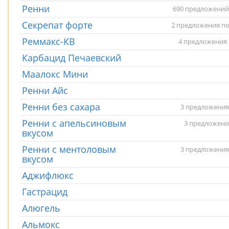
Ренни
690 предложений
Секрепат форте
2 предложения по
Реммакс-КВ
4 предложения 
Карбацид Печаевский
Маалокс Мини
Ренни Айс
Ренни без сахара
3 предложения
Ренни с апельсиновым
3 предложени
вкусом
Ренни с ментоловым
3 предложения
вкусом
Аджифлюкс
Гастрацид
Алюгель
Альмокс