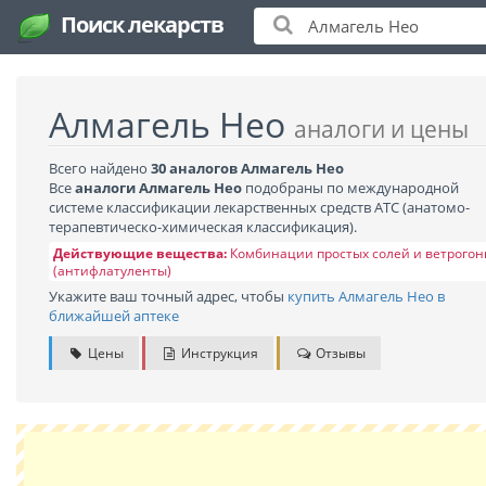
Поиск лекарств
Алмагель Нео
аналоги и цены
Всего найдено
30 аналогов Алмагель Нео
Все
аналоги Алмагель Нео
подобраны по международной
системе классификации лекарственных средств АТС (анатомо-
терапевтическо-химическая классификация).
Действующие вещества:
Комбинации простых солей и ветрого
(антифлатуленты)
Укажите ваш точный адрес, чтобы
купить Алмагель Нео в
ближайшей аптеке
Цены
Инструкция
Отзывы