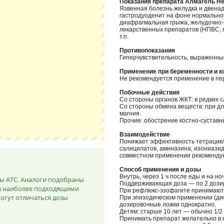
Показания препарата Алмагель Н
Язвенная болезнь желудка и двенад
гастродуоденит на фоне нормально
диафрагмальная грыжа, желудочно
лекарственных препаратов (НПВС, г
т.п.
Противопоказания
Гиперчувствительность, выраженны
Применение при беременности и 
Не рекомендуется применение в пер
Побочные действия
Со стороны органов ЖКТ: в редких с
Со стороны обмена веществ: при д
магния.
Прочие: обострение костно-суставн
Взаимодействие
Понижает эффективность тетрацикл
салицилатов, аминазина, изониазид
совместном применении рекомендуе
Способ применения и дозы
Внутрь, через 1 ч после еды и на но
ы ATC. Аналоги подобраны
Поддерживающая доза — по 2 дозиро
ся наиболее подходящими
При рефлюкс-эзофагите принимают ч
огут отличаться дозы
При эпизодическом применении (дис
дозировочные ложки однократно.
Детям: старше 10 лет — обычно 1/2
Принимать препарат желательно в 