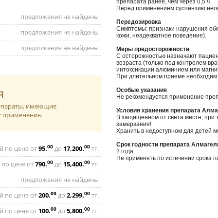
препарата ранее, чем через 0,5 ч.
Перед применением суспензию нео
предложения не найдены
Передозировка
Симптомы: признаки нарушения обме
предложения не найдены
кожи, неадекватное поведение).
предложения не найдены
Меры предосторожности
С осторожностью назначают пациен
возраста (только под контролем вр
интоксикации алюминием или магни
При длительном приеме необходим 
я
Особые указания
Не рекомендуется применение препа
репараты, имеющие
Условия хранения препарата Алма
у применения.
В защищенном от света месте, при 
замерзания!
Хранить в недоступном для детей м
Срок годности препарата Алмагел
00
00
й по цене от
95
.
до
17,200
.
тг.
2 года.
Не применять по истечении срока го
00
00
 по цене от
790
.
до
15,400
.
тг.
предложения не найдены
00
00
й по цене от
200
.
до
2,299
.
тг.
00
00
й по цене от
100
.
до
5,800
.
тг.