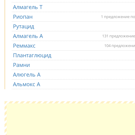
Алмагель T
Риопан
1 предложение по
Рутацид
Алмагель А
131 предложение
Реммакс
104 предложени
Плантаглюцид
Рамни
Алюгель А
Альмокс А