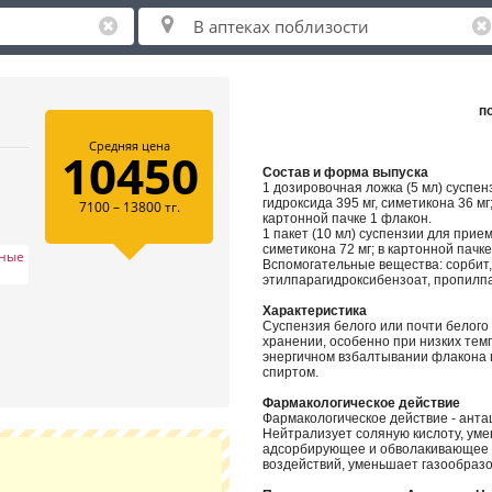
п
Средняя цена
10450
Состав и форма выпуска
1 дозировочная ложка (5 мл) суспен
гидроксида 395 мг, симетикона 36 мг
7100 – 13800 тг.
картонной пачке 1 флакон.
1 пакет (10 мл) суспензии для прие
симетикона 72 мг; в картонной пачке
нные
Вспомогательные вещества: сорбит,
этилпарагидроксибензоат, пропилпа
Характеристика
Суспензия белого или почти белого
хранении, особенно при низких тем
энергичном взбалтывании флакона г
спиртом.
Фармакологическое действие
Фармакологическое действие - ант
Нейтрализует соляную кислоту, уме
адсорбирующее и обволакивающее 
воздействий, уменьшает газообразо