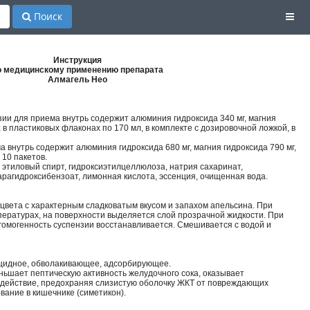
Поиск
Инструкция
о медицинскому применению препарата
Алмагель Нео
зии для приема внутрь содержит алюминия гидроксида 340 мг, магния
; в пластиковых флаконах по 170 мл, в комплекте с дозировочной ложкой, в
ма внутрь содержит алюминия гидроксида 680 мг, магния гидроксида 790 мг,
 10 пакетов.
 этиловый спирт, гидроксиэтилцеллюлоза, натрия сахаринат,
рагидроксибензоат, лимонная кислота, эссенция, очищенная вода.
 цвета с характерным сладковатым вкусом и запахом апельсина. При
пературах, на поверхности выделяется слой прозрачной жидкости. При
омогенность суспензии восстанавливается. Смешивается с водой и
ацидное, обволакивающее, адсорбирующее.
ньшает пептическую активность желудочного сока, оказывает
действие, предохраняя слизистую оболочку ЖКТ от повреждающих
вание в кишечнике (симетикон).