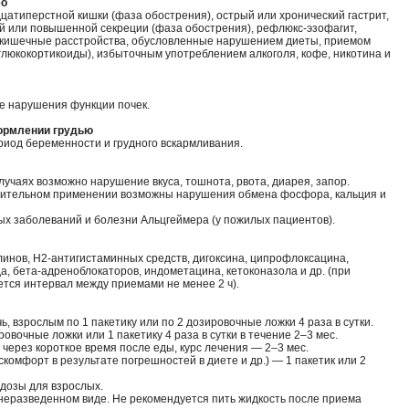
ео
цатиперстной кишки (фаза обострения), острый или хронический гастрит,
й или повышенной секреции (фаза обострения), рефлюкс-эзофагит,
-кишечные расстройства, обусловленные нарушением диеты, приемом
люкокортикоиды), избыточным употреблением алкоголя, кофе, никотина и
е нарушения функции почек.
кормлении грудью
иод беременности и грудного вскармливания.
лучаях возможно нарушение вкуса, тошнота, рвота, диарея, запор.
лительном применении возможны нарушения обмена фосфора, кальция и
ых заболеваний и болезни Альцгеймера (у пожилых пациентов).
инов, Н2-антигистаминных средств, дигоксина, ципрофлоксацина,
а, бета-адреноблокаторов, индометацина, кетоконазола и др. (при
тся интервал между приемами не менее 2 ч).
чь, взрослым по 1 пакетику или по 2 дозировочные ложки 4 раза в сутки.
вочные ложки или 1 пакетику 4 раза в сутки в течение 2–3 мес.
ерез короткое время после еды, курс лечения — 2–3 мес.
комфорт в результате погрешностей в диете и др.) — 1 пакетик или 2
 дозы для взрослых.
неразведенном виде. Не рекомендуется пить жидкость после приема