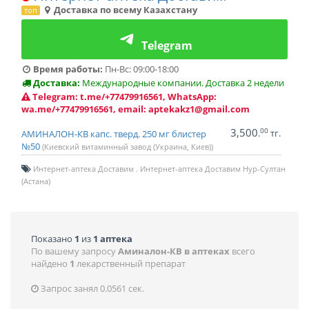
Доставка по всему Казахстану
топ
Telegram
Время работы:
Пн-Вс: 09:00-18:00
Доставка:
Международные компании. Доставка 2 недели
Telegram: t.me/+77479916561, WhatsApp:
wa.me/+77479916561, email: aptekakz1@gmail.com
3,500
00
.
тг.
АМИНАЛОН-КВ капс. тверд. 250 мг блистер
№50
(Киевский витаминный завод (Украина, Киев))
Интернет-аптека Доставим
Интернет-аптека Доставим Нур-Султан
(Астана)
Показано
1
из
1 аптека
По вашему запросу
Аминалон-КВ в аптеках
всего
найдено
1
лекарственный препарат
Запрос занял 0.0561 сек.