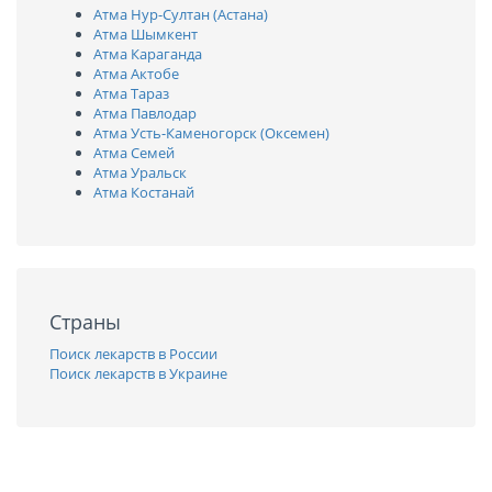
Атма Нур-Султан (Астана)
Атма Шымкент
Атма Караганда
Атма Актобе
Атма Тараз
Атма Павлодар
Атма Усть-Каменогорск (Оксемен)
Атма Семей
Атма Уральск
Атма Костанай
Страны
Поиск лекарств в России
Поиск лекарств в Украине