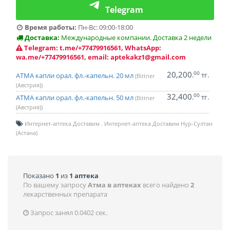
Telegram
Время работы:
Пн-Вс: 09:00-18:00
Доставка:
Международные компании. Доставка 2 недели
Telegram: t.me/+77479916561, WhatsApp:
wa.me/+77479916561, email: aptekakz1@gmail.com
20,200
00
.
тг.
АТМА капли орал. фл.-капельн. 20 мл
(Bittner
(Австрия))
32,400
00
.
тг.
АТМА капли орал. фл.-капельн. 50 мл
(Bittner
(Австрия))
Интернет-аптека Доставим
Интернет-аптека Доставим Нур-Султан
(Астана)
Показано
1
из
1 аптека
По вашему запросу
Атма в аптеках
всего найдено
2
лекарственных препарата
Запрос занял 0.0402 сек.