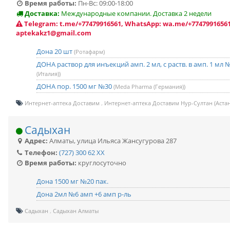
Время работы:
Пн-Вс: 09:00-18:00
Доставка:
Международные компании. Доставка 2 недели
Telegram: t.me/+77479916561, WhatsApp: wa.me/+77479916561
aptekakz1@gmail.com
Дона 20 шт
(Ротафарм)
ДОНА раствор для инъекций амп. 2 мл, с раств. в амп. 1 мл 
(Италия))
ДОНА пор. 1500 мг №30
(Meda Pharma (Германия))
Интернет-аптека Доставим
Интернет-аптека Доставим Нур-Султан (Астан
Садыхан
Адрес:
Алматы
,
улица Ильяса Жансугурова 287
Телефон:
(727) 300 62 XX
Время работы:
круглосуточно
Дона 1500 мг №20 пак.
Дона 2мл №6 амп +6 амп р-ль
Садыхан
Садыхан Алматы