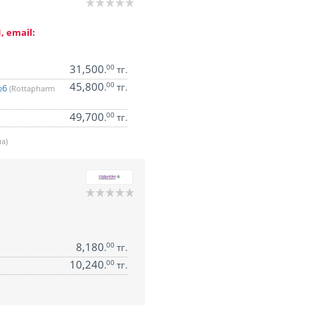
, email:
31,500
00
.
тг.
45,800
00
.
тг.
№6
(Rottapharm
49,700
00
.
тг.
а)
8,180
00
.
тг.
10,240
00
.
тг.