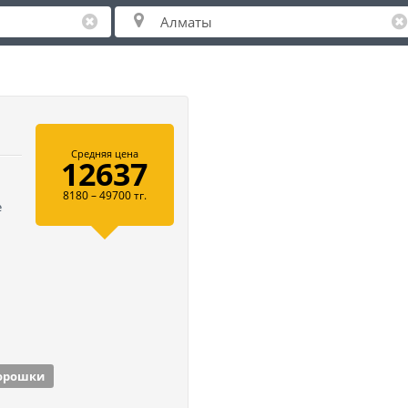
Средняя цена
12637
8180 – 49700 тг.
е
ь
орошки