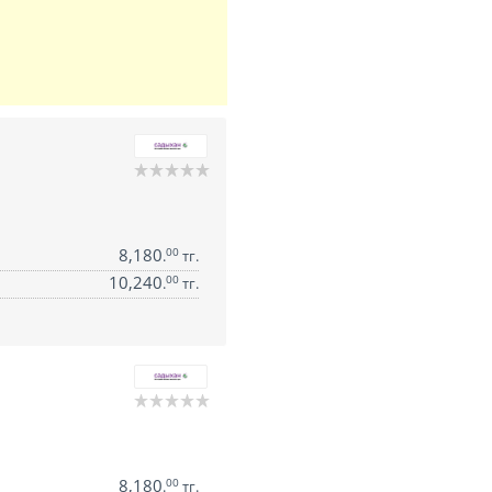
8,180
00
.
тг.
10,240
00
.
тг.
8,180
00
.
тг.