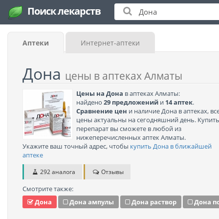
Поиск лекарств
Аптеки
Интернет-аптеки
Дона
цены в аптеках Алматы
Цены на Дона
в аптеках Алматы:
найдено
29 предложений
и
14 аптек
.
Сравнение цен
и наличие Дона в аптеках, вс
цены актуальны на сегодняшний день. Купит
перепарат вы сможете в любой из
нижеперечисленных аптек Алматы.
Укажите ваш точный адрес, чтобы
купить Дона в ближайшей
аптеке
292 аналога
Отзывы
Смотрите также:
Дона
Дона ампулы
Дона раствор
Дона п