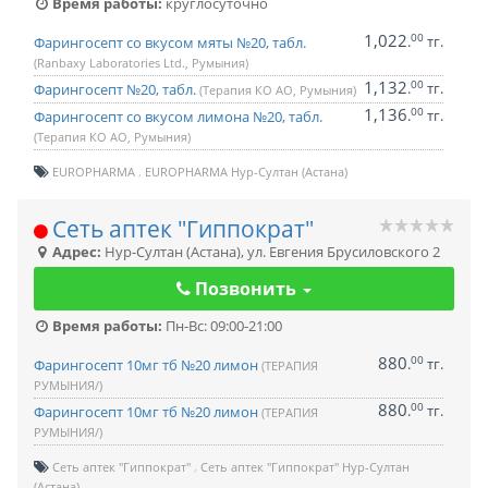
Время работы:
круглосуточно
1,022
00
.
тг.
Фарингосепт со вкусом мяты №20, табл.
(Ranbaxy Laboratories Ltd., Румыния)
1,132
00
.
тг.
Фарингосепт №20, табл.
(Терапия КО АО, Румыния)
1,136
00
.
тг.
Фарингосепт со вкусом лимона №20, табл.
(Терапия КО АО, Румыния)
EUROPHARMA
EUROPHARMA Нур-Султан (Астана)
Сеть аптек "Гиппократ"
Адрес:
Нур-Султан (Астана)
,
ул. Евгения Брусиловского 2
Позвонить
Время работы:
Пн-Вс: 09:00-21:00
880
00
.
тг.
Фарингосепт 10мг тб №20 лимон
(ТЕРАПИЯ
РУМЫНИЯ/)
880
00
.
тг.
Фарингосепт 10мг тб №20 лимон
(ТЕРАПИЯ
РУМЫНИЯ/)
Сеть аптек "Гиппократ"
Сеть аптек "Гиппократ" Нур-Султан
(Астана)