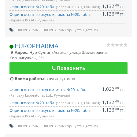
1,132
00
.
тг.
Фарингосепт №20, табл.
(Терапия КО АО, Румыния)
1,136
00
.
тг.
Фарингосепт со вкусом лимона №20, табл.
(Терапия КО АО, Румыния)
EUROPHARMA
EUROPHARMA Нур-Султан (Астана)
EUROPHARMA
Адрес:
Нур-Султан (Астана)
,
улица Шаймердена
Косшыгулулы, 3/1
Позвонить
Время работы:
круглосуточно
1,022
00
.
тг.
Фарингосепт со вкусом мяты №20, табл.
(Ranbaxy Laboratories Ltd., Румыния)
1,132
00
.
тг.
Фарингосепт №20, табл.
(Терапия КО АО, Румыния)
1,136
00
.
тг.
Фарингосепт со вкусом лимона №20, табл.
(Терапия КО АО, Румыния)
EUROPHARMA
EUROPHARMA Нур-Султан (Астана)