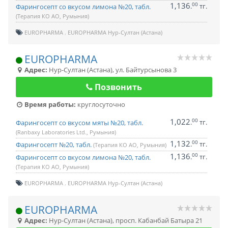
1,136
00
.
тг.
Фарингосепт со вкусом лимона №20, табл.
(Терапия КО АО, Румыния)
EUROPHARMA
EUROPHARMA Нур-Султан (Астана)
EUROPHARMA
Адрес:
Нур-Султан (Астана)
,
ул. Байтурсынова 3
Позвонить
Время работы:
круглосуточно
1,022
00
.
тг.
Фарингосепт со вкусом мяты №20, табл.
(Ranbaxy Laboratories Ltd., Румыния)
1,132
00
.
тг.
Фарингосепт №20, табл.
(Терапия КО АО, Румыния)
1,136
00
.
тг.
Фарингосепт со вкусом лимона №20, табл.
(Терапия КО АО, Румыния)
EUROPHARMA
EUROPHARMA Нур-Султан (Астана)
EUROPHARMA
Адрес:
Нур-Султан (Астана)
,
просп. Кабанбай Батыра 21