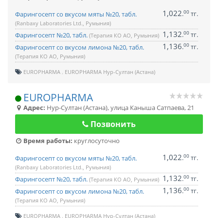
1,022
00
.
тг.
Фарингосепт со вкусом мяты №20, табл.
(Ranbaxy Laboratories Ltd., Румыния)
1,132
00
.
тг.
Фарингосепт №20, табл.
(Терапия КО АО, Румыния)
1,136
00
.
тг.
Фарингосепт со вкусом лимона №20, табл.
(Терапия КО АО, Румыния)
EUROPHARMA
EUROPHARMA Нур-Султан (Астана)
EUROPHARMA
Адрес:
Нур-Султан (Астана)
,
улица Каныша Сатпаева, 21
Позвонить
Время работы:
круглосуточно
1,022
00
.
тг.
Фарингосепт со вкусом мяты №20, табл.
(Ranbaxy Laboratories Ltd., Румыния)
1,132
00
.
тг.
Фарингосепт №20, табл.
(Терапия КО АО, Румыния)
1,136
00
.
тг.
Фарингосепт со вкусом лимона №20, табл.
(Терапия КО АО, Румыния)
EUROPHARMA
EUROPHARMA Нур-Султан (Астана)