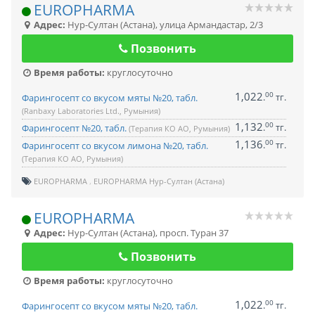
EUROPHARMA
Адрес:
Нур-Султан (Астана)
,
улица Армандастар, 2/3
Позвонить
Время работы:
круглосуточно
1,022
00
.
тг.
Фарингосепт со вкусом мяты №20, табл.
(Ranbaxy Laboratories Ltd., Румыния)
1,132
00
.
тг.
Фарингосепт №20, табл.
(Терапия КО АО, Румыния)
1,136
00
.
тг.
Фарингосепт со вкусом лимона №20, табл.
(Терапия КО АО, Румыния)
EUROPHARMA
EUROPHARMA Нур-Султан (Астана)
EUROPHARMA
Адрес:
Нур-Султан (Астана)
,
просп. Туран 37
Позвонить
Время работы:
круглосуточно
1,022
00
.
тг.
Фарингосепт со вкусом мяты №20, табл.