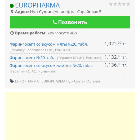
EUROPHARMA
Адрес:
Нур-Султан (Астана)
,
ул. Сарайшык 5
Позвонить
Время работы:
круглосуточно
1,022
00
.
тг.
Фарингосепт со вкусом мяты №20, табл.
(Ranbaxy Laboratories Ltd., Румыния)
1,132
00
.
тг.
Фарингосепт №20, табл.
(Терапия КО АО, Румыния)
1,136
00
.
тг.
Фарингосепт со вкусом лимона №20, табл.
(Терапия КО АО, Румыния)
EUROPHARMA
EUROPHARMA Нур-Султан (Астана)