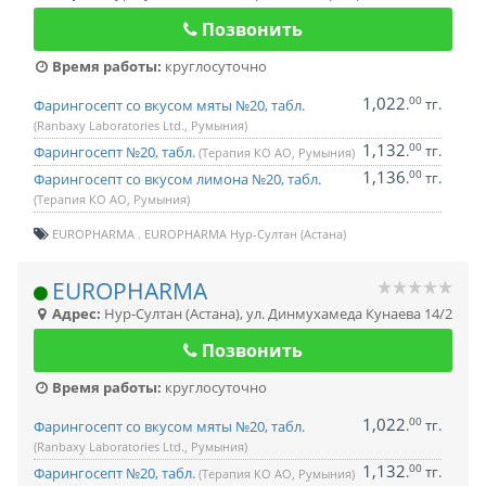
Позвонить
Время работы:
круглосуточно
1,022
00
.
тг.
Фарингосепт со вкусом мяты №20, табл.
(Ranbaxy Laboratories Ltd., Румыния)
1,132
00
.
тг.
Фарингосепт №20, табл.
(Терапия КО АО, Румыния)
1,136
00
.
тг.
Фарингосепт со вкусом лимона №20, табл.
(Терапия КО АО, Румыния)
EUROPHARMA
EUROPHARMA Нур-Султан (Астана)
EUROPHARMA
Адрес:
Нур-Султан (Астана)
,
ул. Динмухамеда Кунаева 14/2
Позвонить
Время работы:
круглосуточно
1,022
00
.
тг.
Фарингосепт со вкусом мяты №20, табл.
(Ranbaxy Laboratories Ltd., Румыния)
1,132
00
.
тг.
Фарингосепт №20, табл.
(Терапия КО АО, Румыния)