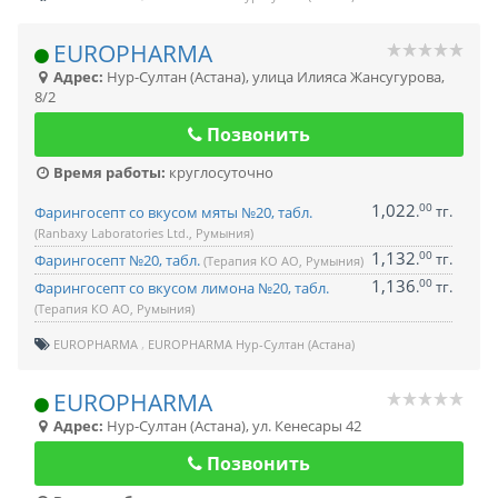
EUROPHARMA
Адрес:
Нур-Султан (Астана)
,
улица Илияса Жансугурова,
8/2
Позвонить
Время работы:
круглосуточно
1,022
00
.
тг.
Фарингосепт со вкусом мяты №20, табл.
(Ranbaxy Laboratories Ltd., Румыния)
1,132
00
.
тг.
Фарингосепт №20, табл.
(Терапия КО АО, Румыния)
1,136
00
.
тг.
Фарингосепт со вкусом лимона №20, табл.
(Терапия КО АО, Румыния)
EUROPHARMA
EUROPHARMA Нур-Султан (Астана)
EUROPHARMA
Адрес:
Нур-Султан (Астана)
,
ул. Кенесары 42
Позвонить