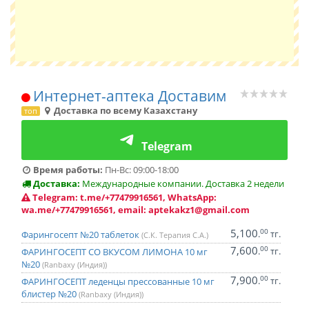
Интернет-аптека Доставим
Доставка по всему Казахстану
топ
Telegram
Время работы:
Пн-Вс: 09:00-18:00
Доставка:
Международные компании. Доставка 2 недели
Telegram: t.me/+77479916561, WhatsApp:
wa.me/+77479916561, email: aptekakz1@gmail.com
5,100
00
.
тг.
Фарингосепт №20 таблеток
(С.К. Терапия С.А.)
7,600
00
.
тг.
ФАРИНГОСЕПТ СО ВКУСОМ ЛИМОНА 10 мг
№20
(Ranbaxy (Индия))
7,900
00
.
тг.
ФАРИНГОСЕПТ леденцы прессованные 10 мг
блистер №20
(Ranbaxy (Индия))