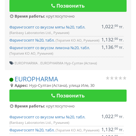
Позвонить
Время работы:
круглосуточно
1,022
00
.
тг.
Фарингосепт со вкусом мяты №20, табл.
(Ranbaxy Laboratories Ltd., Румыния)
1,132
00
.
тг.
Фарингосепт №20, табл.
(Терапия КО АО, Румыния)
1,136
00
.
тг.
Фарингосепт со вкусом лимона №20, табл.
(Терапия КО АО, Румыния)
EUROPHARMA
EUROPHARMA Нур-Султан (Астана)
EUROPHARMA
Адрес:
Нур-Султан (Астана)
,
улица Иле, 30
Позвонить
Время работы:
круглосуточно
1,022
00
.
тг.
Фарингосепт со вкусом мяты №20, табл.
(Ranbaxy Laboratories Ltd., Румыния)
1,132
00
.
тг.
Фарингосепт №20, табл.
(Терапия КО АО, Румыния)