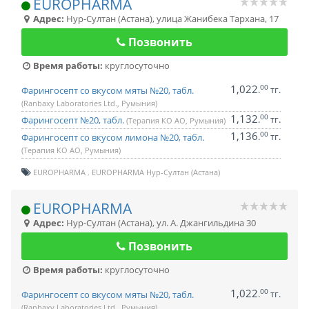
EUROPHARMA
Адрес:
Нур-Султан (Астана)
,
улица Жанибека Тархана, 17
Позвонить
Время работы:
круглосуточно
1,022
00
.
тг.
Фарингосепт со вкусом мяты №20, табл.
(Ranbaxy Laboratories Ltd., Румыния)
1,132
00
.
тг.
Фарингосепт №20, табл.
(Терапия КО АО, Румыния)
1,136
00
.
тг.
Фарингосепт со вкусом лимона №20, табл.
(Терапия КО АО, Румыния)
EUROPHARMA
EUROPHARMA Нур-Султан (Астана)
EUROPHARMA
Адрес:
Нур-Султан (Астана)
,
ул. А. Джангильдина 30
Позвонить
Время работы:
круглосуточно
1,022
00
.
тг.
Фарингосепт со вкусом мяты №20, табл.
(Ranbaxy Laboratories Ltd., Румыния)