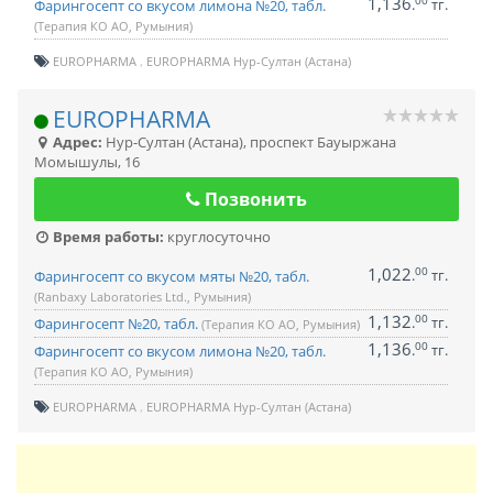
1,136
00
.
тг.
Фарингосепт со вкусом лимона №20, табл.
(Терапия КО АО, Румыния)
EUROPHARMA
EUROPHARMA Нур-Султан (Астана)
EUROPHARMA
Адрес:
Нур-Султан (Астана)
,
проспект Бауыржана
Момышулы, 16
Позвонить
Время работы:
круглосуточно
1,022
00
.
тг.
Фарингосепт со вкусом мяты №20, табл.
(Ranbaxy Laboratories Ltd., Румыния)
1,132
00
.
тг.
Фарингосепт №20, табл.
(Терапия КО АО, Румыния)
1,136
00
.
тг.
Фарингосепт со вкусом лимона №20, табл.
(Терапия КО АО, Румыния)
EUROPHARMA
EUROPHARMA Нур-Султан (Астана)