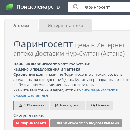
Поиск лекарств
Аптеки
Интернет-аптеки
Фарингосепт
цена в Интернет-
аптека Доставим Нур-Султан (Астана)
Цены на Фарингосепт
в аптеках Астаны:
найдено
3 предложения
и
1 аптека
.
Сравнение цен
и наличие Фарингосепт в аптеках, все цены
актуальны на сегодняшний день. Купить перепарат вы сможете
любой из нижеперечисленных аптек Астаны.
Укажите ваш точный адрес, чтобы
купить Фарингосепт в
ближайшей аптеке
104 аналога
Инструкция
Отзывы
Смотрите также:
Фарингосепт
Фарингосепт со вкусом лимона