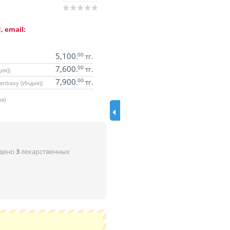
, email:
5,100
00
.
тг.
7,600
00
.
тг.
ия))
7,900
00
.
тг.
Ranbaxy (Индия))
а)
йдено
3
лекарственных