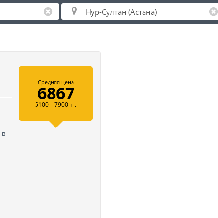
Средняя цена
6867
5100 – 7900 тг.
 в