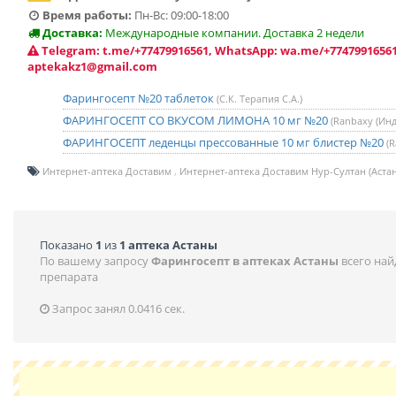
Время работы:
Пн-Вс: 09:00-18:00
Доставка:
Международные компании. Доставка 2 недели
Telegram: t.me/+77479916561, WhatsApp: wa.me/+77479916561
aptekakz1@gmail.com
Фарингосепт №20 таблеток
(С.К. Терапия С.А.)
ФАРИНГОСЕПТ СО ВКУСОМ ЛИМОНА 10 мг №20
(Ranbaxy (Инд
ФАРИНГОСЕПТ леденцы прессованные 10 мг блистер №20
(
Интернет-аптека Доставим
Интернет-аптека Доставим Нур-Султан (Астан
Показано
1
из
1 аптека Астаны
По вашему запросу
Фарингосепт в аптеках Астаны
всего на
препарата
Запрос занял 0.0416 сек.