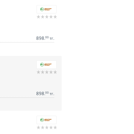
898
00
.
тг.
898
00
.
тг.