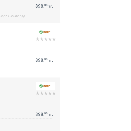
898
00
.
тг.
анар" Кызылорда
898
00
.
тг.
898
00
.
тг.