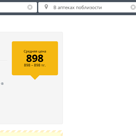
Средняя цена
898
898 – 898 тг.
 в