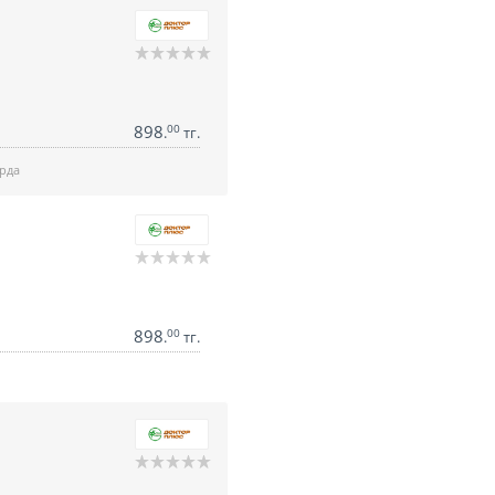
898
00
.
тг.
рда
898
00
.
тг.