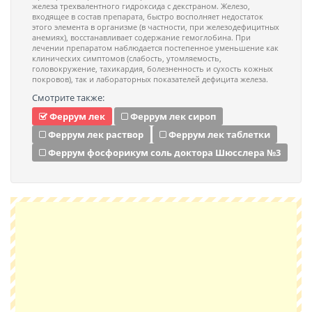
железа трехвалентного гидроксида с декстраном. Железо,
входящее в состав препарата, быстро восполняет недостаток
этого элемента в организме (в частности, при железодефицитных
анемиях), восстанавливает содержание гемоглобина. При
лечении препаратом наблюдается постепенное уменьшение как
клинических симптомов (слабость, утомляемость,
головокружение, тахикардия, болезненность и сухость кожных
покровов), так и лабораторных показателей дефицита железа.
Смотрите также:
Феррум лек
Феррум лек сироп
Феррум лек раствор
Феррум лек таблетки
Феррум фосфорикум соль доктора Шюсслера №3