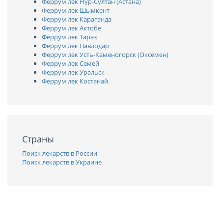
Феррум лек Нур-Султан (Астана)
Феррум лек Шымкент
Феррум лек Караганда
Феррум лек Актобе
Феррум лек Тараз
Феррум лек Павлодар
Феррум лек Усть-Каменогорск (Оксемен)
Феррум лек Семей
Феррум лек Уральск
Феррум лек Костанай
Страны
Поиск лекарств в России
Поиск лекарств в Украине