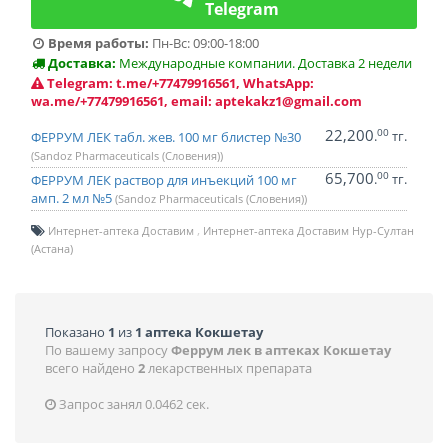
Telegram
Время работы:
Пн-Вс: 09:00-18:00
Доставка:
Международные компании. Доставка 2 недели
Telegram: t.me/+77479916561, WhatsApp:
wa.me/+77479916561, email: aptekakz1@gmail.com
22,200
00
.
тг.
ФЕРРУМ ЛЕК табл. жев. 100 мг блистер №30
(Sandoz Pharmaceuticals (Словения))
65,700
00
.
тг.
ФЕРРУМ ЛЕК раствор для инъекций 100 мг
амп. 2 мл №5
(Sandoz Pharmaceuticals (Словения))
Интернет-аптека Доставим
Интернет-аптека Доставим Нур-Султан
(Астана)
Показано
1
из
1 аптека Кокшетау
По вашему запросу
Феррум лек в аптеках Кокшетау
всего найдено
2
лекарственных препарата
Запрос занял 0.0462 сек.