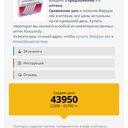
найдено
2 предложения
и
1
аптека
.
Сравнение цен
и наличие Феррум
лек в аптеках, все цены актуальны
на сегодняшний день. Купить
перепарат вы сможете в любой из нижеперечисленных
аптек Кокшетау.
Укажите ваш точный адрес, чтобы
купить Феррум лек в
ближайшей аптеке
34 аналога
Инструкция
Отзывы
Средняя цена
43950
22200 – 65700 тг.
Препарат содержит железо трехвалентное в виде комплекса