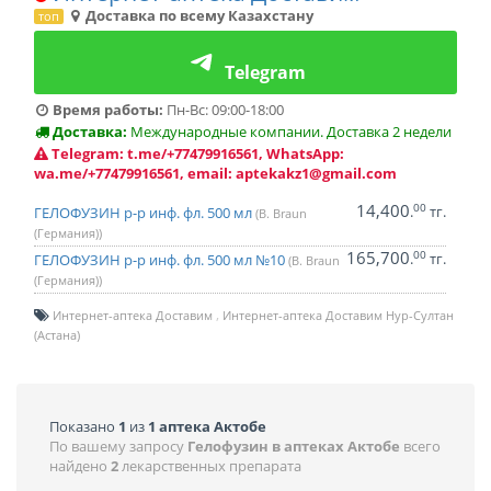
Доставка по всему Казахстану
топ
Telegram
Время работы:
Пн-Вс: 09:00-18:00
Доставка:
Международные компании. Доставка 2 недели
Telegram: t.me/+77479916561, WhatsApp:
wa.me/+77479916561, email: aptekakz1@gmail.com
14,400
00
.
тг.
ГЕЛОФУЗИН р-р инф. фл. 500 мл
(B. Braun
(Германия))
165,700
00
.
тг.
ГЕЛОФУЗИН р-р инф. фл. 500 мл №10
(B. Braun
(Германия))
Интернет-аптека Доставим
Интернет-аптека Доставим Нур-Султан
(Астана)
Показано
1
из
1 аптека Актобе
По вашему запросу
Гелофузин в аптеках Актобе
всего
найдено
2
лекарственных препарата