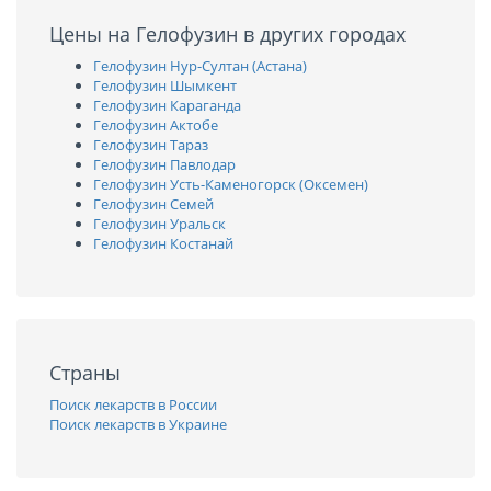
Цены на Гелофузин в других городах
Гелофузин Нур-Султан (Астана)
Гелофузин Шымкент
Гелофузин Караганда
Гелофузин Актобе
Гелофузин Тараз
Гелофузин Павлодар
Гелофузин Усть-Каменогорск (Оксемен)
Гелофузин Семей
Гелофузин Уральск
Гелофузин Костанай
Страны
Поиск лекарств в России
Поиск лекарств в Украине