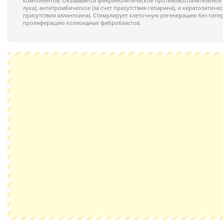
компонентов. Оказывается фибринолитическое противовоспалительное (з
лука), антитромбическое (за счет присутствия гепарина), и кератолитичес
присутствия аллантоина). Стимулирует клеточную регенерацию без гипе
пролиферацию коллоидных фибробластов.