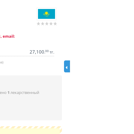
, email:
27,100
00
.
тг.
а)
дено
1
лекарственный