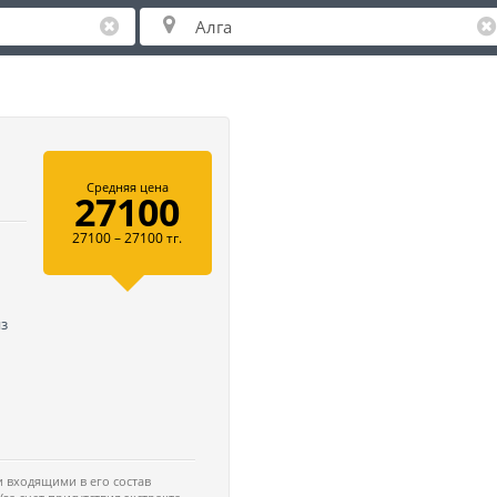
Средняя цена
27100
27100 – 27100 тг.
из
 входящими в его состав