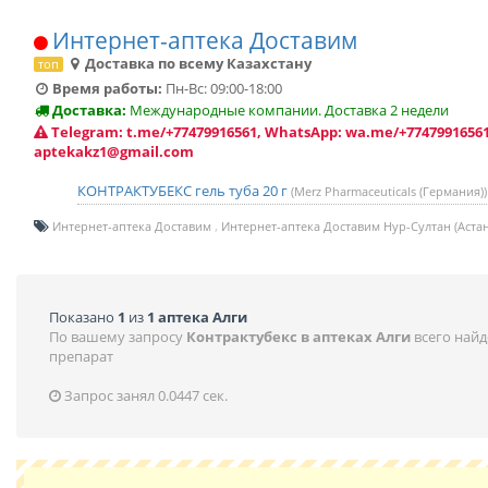
Интернет-аптека Доставим
Доставка по всему Казахстану
топ
Время работы:
Пн-Вс: 09:00-18:00
Доставка:
Международные компании. Доставка 2 недели
Telegram: t.me/+77479916561, WhatsApp: wa.me/+77479916561
aptekakz1@gmail.com
КОНТРАКТУБЕКС гель туба 20 г
(Merz Pharmaceuticals (Германия))
Интернет-аптека Доставим
Интернет-аптека Доставим Нур-Султан (Астан
Показано
1
из
1 аптека Алги
По вашему запросу
Контрактубекс в аптеках Алги
всего най
препарат
Запрос занял 0.0447 сек.