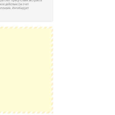
а счет присутствия экстракта
кое действие (за счет
рплазии. Ингибирует