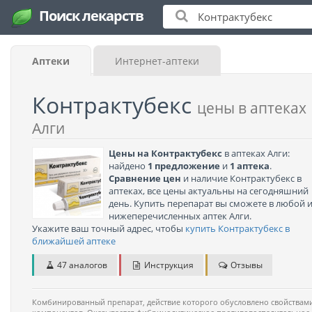
Поиск лекарств
Аптеки
Интернет-аптеки
Контрактубекс
цены в аптеках
Алги
Цены на Контрактубекс
в аптеках Алги:
найдено
1 предложение
и
1 аптека
.
Сравнение цен
и наличие Контрактубекс в
аптеках, все цены актуальны на сегодняшний
день. Купить перепарат вы сможете в любой 
нижеперечисленных аптек Алги.
Укажите ваш точный адрес, чтобы
купить Контрактубекс в
ближайшей аптеке
47 аналогов
Инструкция
Отзывы
Комбинированный препарат, действие которого обусловлено свойствами