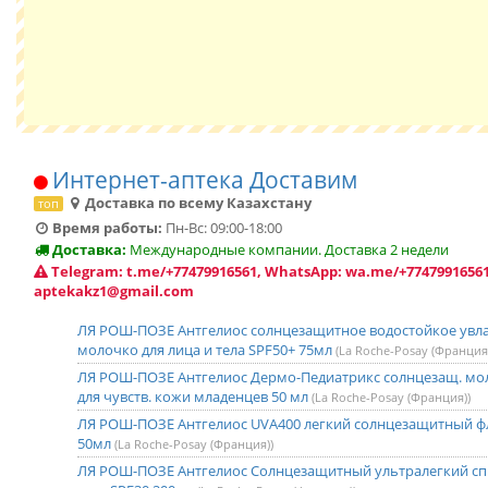
Интернет-аптека Доставим
Доставка по всему Казахстану
топ
Время работы:
Пн-Вс: 09:00-18:00
Доставка:
Международные компании. Доставка 2 недели
Telegram: t.me/+77479916561, WhatsApp: wa.me/+77479916561
aptekakz1@gmail.com
ЛЯ РОШ-ПОЗЕ Антгелиос солнцезащитное водостойкое ув
молочко для лица и тела SPF50+ 75мл
(La Roche-Posay (Франция
ЛЯ РОШ-ПОЗЕ Антгелиос Дермо-Педиатрикс солнцезащ. мол
для чувств. кожи младенцев 50 мл
(La Roche-Posay (Франция))
ЛЯ РОШ-ПОЗЕ Антгелиос UVA400 легкий солнцезащитный ф
50мл
(La Roche-Posay (Франция))
ЛЯ РОШ-ПОЗЕ Антгелиос Солнцезащитный ультралегкий спр