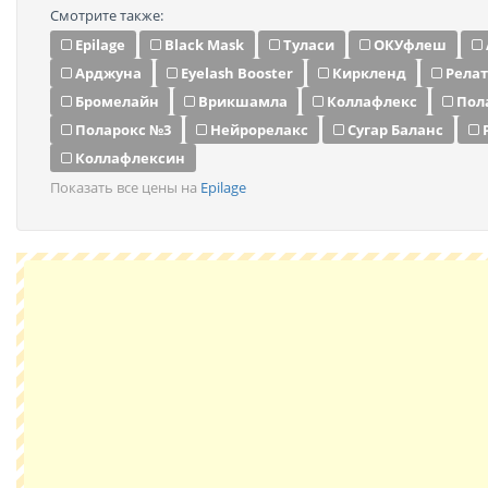
Смотрите также:
Epilage
Black Mask
Туласи
ОКУфлеш
Арджуна
Eyelash Booster
Киркленд
Релат
Бромелайн
Врикшамла
Коллафлекс
Пол
Поларокс №3
Нейрорелакс
Сугар Баланс
Коллафлексин
Показать все цены на
Epilage