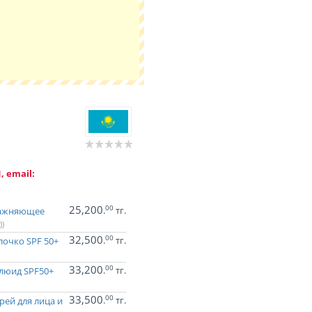
, email:
25,200
00
.
тг.
лажняющее
))
32,500
00
.
тг.
очко SPF 50+
33,200
00
.
тг.
люид SPF50+
33,500
00
.
тг.
ей для лица и