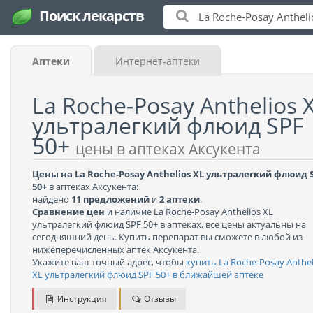
Поиск лекарств
Аптеки
Интернет-аптеки
La Roche-Posay Anthelios 
ультралегкий флюид SPF
50+
цены в аптеках Аксукента
Цены на La Roche-Posay Anthelios XL ультралегкий флюид 
50+
в аптеках Аксукента:
найдено
11 предложений
и
2 аптеки
.
Сравнение цен
и наличие La Roche-Posay Anthelios XL
ультралегкий флюид SPF 50+ в аптеках, все цены актуальны на
сегодняшний день. Купить перепарат вы сможете в любой из
нижеперечисленных аптек Аксукента.
Укажите ваш точный адрес, чтобы
купить La Roche-Posay Anthel
XL ультралегкий флюид SPF 50+ в ближайшей аптеке
Инструкция
Отзывы