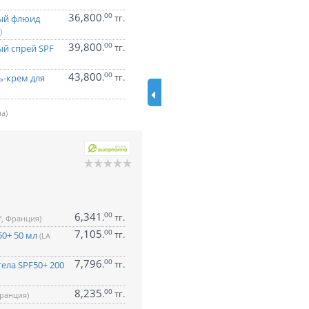
36,800
00
.
тг.
ый флюид
)
39,800
00
.
тг.
й спрей SPF
43,800
00
.
тг.
ь-крем для
а)
6,341
00
.
тг.
, Франция)
7,105
00
.
тг.
50+ 50 мл
(LA
7,796
00
.
тг.
ела SPF50+ 200
8,235
00
.
тг.
ранция)