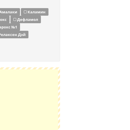
Амалаки
Каламин
окс
Дефламол
арокс №1
Релаксен Дэй