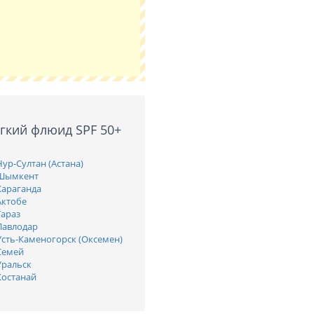
егкий флюид SPF 50+
Нур-Султан (Астана)
+ Шымкент
Караганда
Актобе
Тараз
 Павлодар
 Усть-Каменогорск (Оксемен)
 Семей
Уральск
Костанай