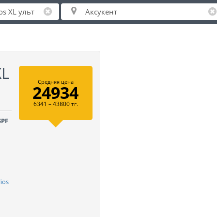
XL
Средняя цена
24934
6341 – 43800 тг.
SPF
ios