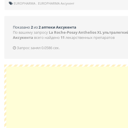
EUROPHARMA
EUROPHARMA Аксукент
Показано
2
из
2 аптеки Аксукента
По вашему запросу
La Roche-Posay Anthelios XL ультралегки
Аксукента
всего найдено
11
лекарственных препаратов
Запрос занял 0.0586 сек.