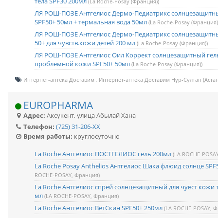
тела SPF30 200мл
(La Roche-Posay (Франция))
ЛЯ РОШ-ПОЗЕ Антгелиос Дермо-Педиатрикс солнцезащитн
SPF50+ 50мл + термальная вода 50мл
(La Roche-Posay (Франция)
ЛЯ РОШ-ПОЗЕ Антгелиос Дермо-Педиатрикс солнцезащитны
50+ для чувств.кожи детей 200 мл
(La Roche-Posay (Франция))
ЛЯ РОШ-ПОЗЕ Антгелиос Оил Коррект солнцезащитный гел
проблемной кожи SPF50+ 50мл
(La Roche-Posay (Франция))
Интернет-аптека Доставим
Интернет-аптека Доставим Нур-Султан (Астан
EUROPHARMA
Адрес:
Аксукент
,
улица Абылай Хана
Телефон:
(725) 31-206-XX
Время работы:
круглосуточно
La Roche Антгелиос ПОСТГЕЛИОС гель 200мл
(LA ROCHE-POSAY
La Roche Posay Anthelios Антгелиос Шака флюид солнце SPF
ROCHE-POSAY, Франция)
La Roche Антгелиос спрей солнцезащитный для чувст кожи т
мл
(LA ROCHE-POSAY, Франция)
La Roche Антгелиос ВетСкин SPF50+ 250мл
(LA ROCHE-POSAY, Ф