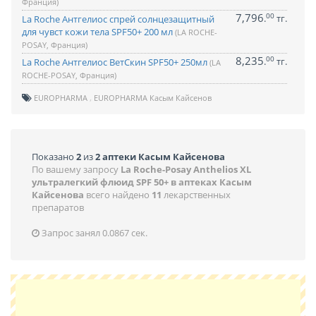
Франция)
7,796
00
.
тг.
La Roche Антгелиос спрей солнцезащитный
для чувст кожи тела SPF50+ 200 мл
(LA ROCHE-
POSAY, Франция)
8,235
00
.
тг.
La Roche Антгелиос ВетСкин SPF50+ 250мл
(LA
ROCHE-POSAY, Франция)
EUROPHARMA
EUROPHARMA Касым Кайсенов
Показано
2
из
2 аптеки Касым Кайсенова
По вашему запросу
La Roche-Posay Anthelios XL
ультралегкий флюид SPF 50+ в аптеках Касым
Кайсенова
всего найдено
11
лекарственных
препаратов
Запрос занял 0.0867 сек.