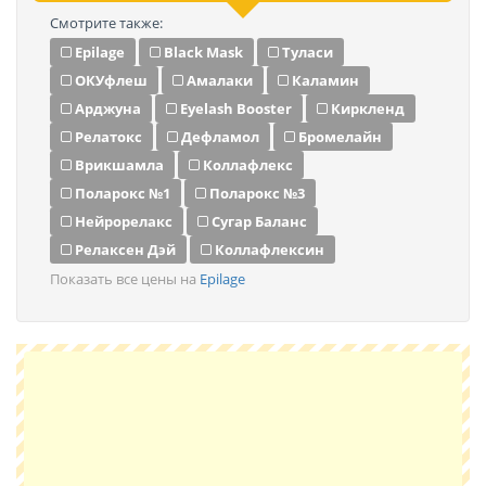
Смотрите также:
Epilage
Black Mask
Туласи
ОКУфлеш
Амалаки
Каламин
Арджуна
Eyelash Booster
Киркленд
Релатокс
Дефламол
Бромелайн
Врикшамла
Коллафлекс
Поларокс №1
Поларокс №3
Нейрорелакс
Сугар Баланс
Релаксен Дэй
Коллафлексин
Показать все цены на
Epilage