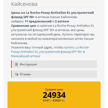
Кайсенова
Цены на La Roche-Posay Anthelios XL ультралегкий
флюид SPF 50+
в аптеках Касым Кайсенова:
найдено
11 предложений
и
2 аптеки
.
Сравнение цен
и наличие La Roche-Posay Anthelios XL
ультралегкий флюид SPF 50+ в аптеках, все цены
актуальны на сегодняшний день. Купить перепарат вы
сможете в любой из нижеперечисленных аптек Касым
Кайсенова.
Укажите ваш точный адрес, чтобы
купить La Roche-
Posay Anthelios XL ультралегкий флюид SPF 50+ в
ближайшей аптеке
Инструкция
Отзывы
Средняя цена
24934
6341 – 43800 тг.