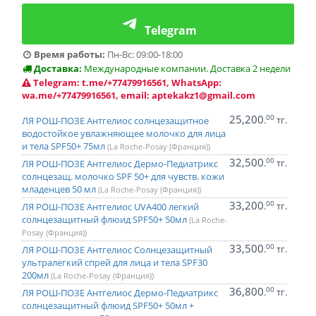
Telegram
Время работы:
Пн-Вс: 09:00-18:00
Доставка:
Международные компании. Доставка 2 недели
Telegram: t.me/+77479916561, WhatsApp:
wa.me/+77479916561, email: aptekakz1@gmail.com
25,200
00
.
тг.
ЛЯ РОШ-ПОЗЕ Антгелиос солнцезащитное
водостойкое увлажняющее молочко для лица
и тела SPF50+ 75мл
(La Roche-Posay (Франция))
32,500
00
.
тг.
ЛЯ РОШ-ПОЗЕ Антгелиос Дермо-Педиатрикс
солнцезащ. молочко SPF 50+ для чувств. кожи
младенцев 50 мл
(La Roche-Posay (Франция))
33,200
00
.
тг.
ЛЯ РОШ-ПОЗЕ Антгелиос UVA400 легкий
солнцезащитный флюид SPF50+ 50мл
(La Roche-
Posay (Франция))
33,500
00
.
тг.
ЛЯ РОШ-ПОЗЕ Антгелиос Солнцезащитный
ультралегкий спрей для лица и тела SPF30
200мл
(La Roche-Posay (Франция))
36,800
00
.
тг.
ЛЯ РОШ-ПОЗЕ Антгелиос Дермо-Педиатрикс
солнцезащитный флюид SPF50+ 50мл +