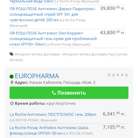
термальная вода 50мл
(La Roche-Posay (Франция))
39,800
00
.
тг.
ЛЯ РОШ-ПОЗЕ Антгелиос Дермо-Педиатрикс
солнцезащитный спрей SPF 50+ для
чувств.кожи детей 200 мл
(La Roche-Posay
(Франция))
43,800
00
.
тг.
ЛЯ РОШ-ПОЗЕ Антгелиос Оил Коррект
солнцезащитный гель-крем для проблемной
кожи SPF50+ 50мл
(La Roche-Posay (Франция))
Интернет-аптека Доставим
Интернет-аптека Доставим Нур-Султан
(Астана)
EUROPHARMA
Адрес:
Касым Кайсенов
,
Площадь Абая, 3
Позвонить
Время работы:
круглосуточно
6,341
00
.
тг.
La Roche Антгелиос ПОСТГЕЛИОС гель 200мл
(LA ROCHE-POSAY, Франция)
7,105
00
.
тг.
La Roche Posay Anthelios Антгелиос Шака
флюид солнце SPF50+ 50 мл
(LA ROCHE-POSAY,