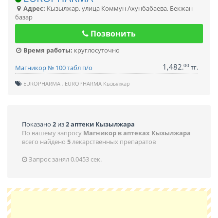
Адрес:
Кызылжар
,
улица Коммун Ахунбабаева, Бекжан
базар
Позвонить
Время работы:
круглосуточно
1,482
00
.
тг.
Магникор № 100 табл п/о
EUROPHARMA
EUROPHARMA Кызылжар
Показано
2
из
2 аптеки Кызылжара
По вашему запросу
Магникор в аптеках Кызылжара
всего найдено
5
лекарственных препаратов
Запрос занял 0.0453 сек.