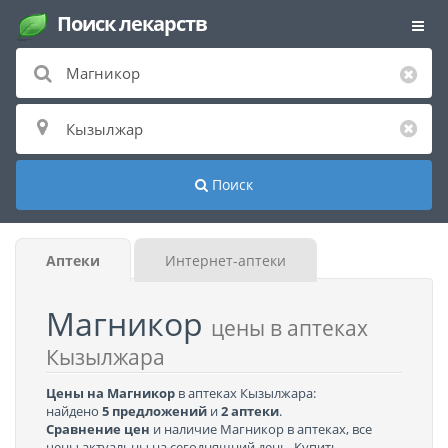
Поиск лекарств
Поиск
Аптеки
Интернет-аптеки
Магникор
цены в аптеках
Кызылжара
Цены на Магникор
в аптеках Кызылжара:
найдено
5 предложений
и
2 аптеки
.
Сравнение цен
и наличие Магникор в аптеках, все
цены актуальны на сегодняшний день. Купить