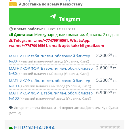
Доставка по всему Казахстану
топ
Telegram
Время работы:
Пн-Вс: 09:00-18:00
Доставка:
Международные компании. Доставка 2 недели
Telegram: t.me/+77479916561, WhatsApp:
wa.me/+77479916561, email: aptekakz1@gmail.com
2,200
00
.
тг.
МАГНИКОР табл. п/плен. оболочкой блистер
№30
(Киевский витаминный завод (Украина, Киев))
2,600
00
.
тг.
МАГНИКОР ФОРТЕ табл. п/плен. обол. блистер
№30
(Киевский витаминный завод (Украина, Киев))
5,300
00
.
тг.
МАГНИКОР табл. п/плен. оболочкой блистер
№100
(Киевский витаминный завод (Украина, Киев))
6,900
00
.
тг.
МАГНИКОР ФОРТЕ табл. п/плен. обол. блистер
№100
(Киевский витаминный завод (Украина, Киев))
Интернет-аптека Доставим
Интернет-аптека Доставим Нур-Султан
(Астана)
EUROPHARMA