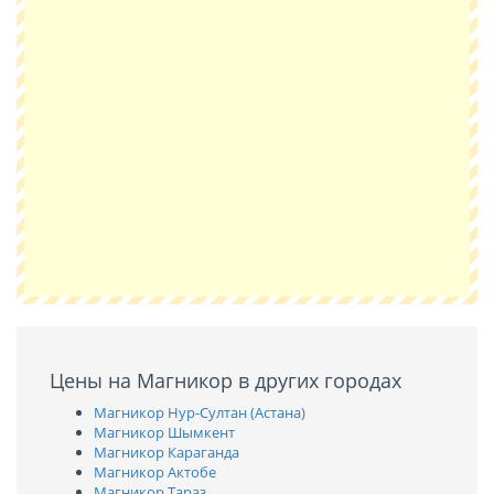
Цены на Магникор в других городах
Магникор Нур-Султан (Астана)
Магникор Шымкент
Магникор Караганда
Магникор Актобе
Магникор Тараз