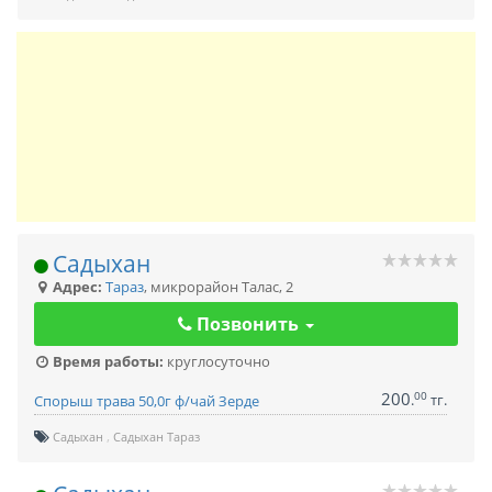
Садыхан
Адрес:
Тараз
,
микрорайон Талас, 2
Позвонить
Время работы:
круглосуточно
200
00
.
тг.
Спорыш трава 50,0г ф/чай Зерде
Садыхан
Садыхан Тараз