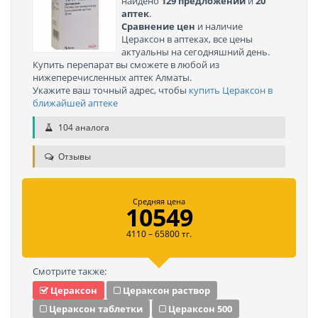
найдено
129 предложений
и
20
аптек
.
Сравнение цен
и наличие
Цераксон в аптеках, все цены
актуальны на сегодняшний день.
Купить перепарат вы сможете в любой из
нижеперечисленных аптек Алматы.
Укажите ваш точный адрес, чтобы
купить Цераксон в
ближайшей аптеке
104 аналога
Отзывы
Средняя цена
10549
4110 – 65800 тг.
Смотрите также:
Цераксон
Цераксон раствор
Цераксон таблетки
Цераксон 500