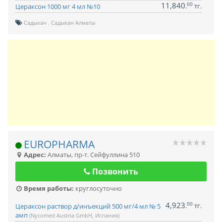
11,840
00
.
тг.
Цераксон 1000 мг 4 мл №10
Садыхан
Садыхан Алматы
EUROPHARMA
Адрес:
Алматы
,
пр-т. Сейфуллина 510
Позвонить
Время работы:
круглосуточно
4,923
00
.
тг.
Цераксон раствор д/инъекций 500 мг/4 мл № 5
амп
(Nycomed Austria GmbH, Испания)