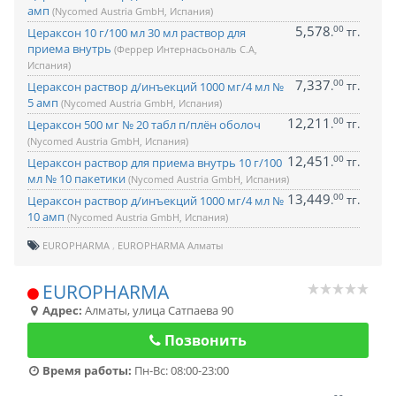
амп
(Nycomed Austria GmbH, Испания)
5,578
00
.
тг.
Цераксон 10 г/100 мл 30 мл раствор для
приема внутрь
(Феррер Интернасьональ С.А,
Испания)
7,337
00
.
тг.
Цераксон раствор д/инъекций 1000 мг/4 мл №
5 амп
(Nycomed Austria GmbH, Испания)
12,211
00
.
тг.
Цераксон 500 мг № 20 табл п/плён оболоч
(Nycomed Austria GmbH, Испания)
12,451
00
.
тг.
Цераксон раствор для приема внутрь 10 г/100
мл № 10 пакетики
(Nycomed Austria GmbH, Испания)
13,449
00
.
тг.
Цераксон раствор д/инъекций 1000 мг/4 мл №
10 амп
(Nycomed Austria GmbH, Испания)
EUROPHARMA
EUROPHARMA Алматы
EUROPHARMA
Адрес:
Алматы
,
улица Сатпаева 90
Позвонить
Время работы:
Пн-Вс: 08:00-23:00