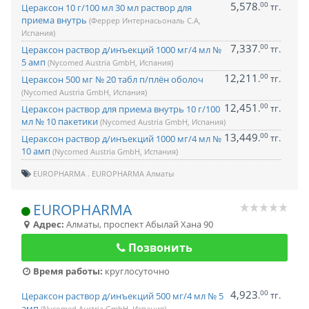
5,578
00
.
тг.
Цераксон 10 г/100 мл 30 мл раствор для
приема внутрь
(Феррер Интернасьональ С.А,
Испания)
7,337
00
.
тг.
Цераксон раствор д/инъекций 1000 мг/4 мл №
5 амп
(Nycomed Austria GmbH, Испания)
12,211
00
.
тг.
Цераксон 500 мг № 20 табл п/плён оболоч
(Nycomed Austria GmbH, Испания)
12,451
00
.
тг.
Цераксон раствор для приема внутрь 10 г/100
мл № 10 пакетики
(Nycomed Austria GmbH, Испания)
13,449
00
.
тг.
Цераксон раствор д/инъекций 1000 мг/4 мл №
10 амп
(Nycomed Austria GmbH, Испания)
EUROPHARMA
EUROPHARMA Алматы
EUROPHARMA
Адрес:
Алматы
,
проспект Абылай Хана 90
Позвонить
Время работы:
круглосуточно
4,923
00
.
тг.
Цераксон раствор д/инъекций 500 мг/4 мл № 5
амп
(Nycomed Austria GmbH, Испания)