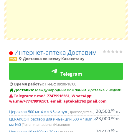
Интернет-аптека Доставим
Доставка по всему Казахстану
топ
Telegram
Время работы:
Пн-Вс: 09:00-18:00
Доставка:
Международные компании. Доставка 2 недели
Telegram: t.me/+77479916561, WhatsApp:
wa.me/+77479916561, email: aptekakz1@gmail.com
20,500
00
.
тг.
Цераксон 500 мг 4 мл N5 ампул
(Производитель)
23,000
00
.
тг.
ЦЕРАКСОН раствор для инъекций 500 мг амп. 4
мл №5
(Ferrer Internacional (Испания))
24,400
00
.
тг.
Цераксон 10 г/100 мл 30 мл
(Феррер