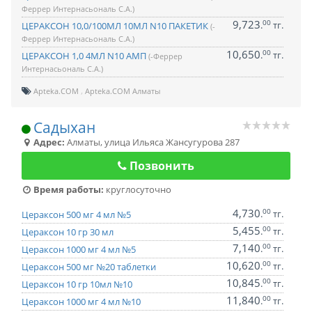
Феррер Интернасьональ С.А.)
9,723
00
.
тг.
ЦЕРАКСОН 10,0/100МЛ 10МЛ N10 ПАКЕТИК
(-
Феррер Интернасьональ С.А.)
10,650
00
.
тг.
ЦЕРАКСОН 1,0 4МЛ N10 АМП
(-Феррер
Интернасьональ С.А.)
Apteka.COM
Apteka.COM Алматы
Садыхан
Адрес:
Алматы
,
улица Ильяса Жансугурова 287
Позвонить
Время работы:
круглосуточно
4,730
00
.
тг.
Цераксон 500 мг 4 мл №5
5,455
00
.
тг.
Цераксон 10 гр 30 мл
7,140
00
.
тг.
Цераксон 1000 мг 4 мл №5
10,620
00
.
тг.
Цераксон 500 мг №20 таблетки
10,845
00
.
тг.
Цераксон 10 гр 10мл №10
11,840
00
.
тг.
Цераксон 1000 мг 4 мл №10