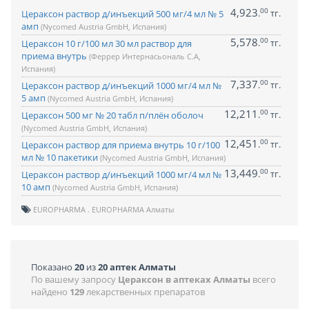
4,923
00
.
тг.
Цераксон раствор д/инъекций 500 мг/4 мл № 5
амп
(Nycomed Austria GmbH, Испания)
5,578
00
.
тг.
Цераксон 10 г/100 мл 30 мл раствор для
приема внутрь
(Феррер Интернасьональ С.А,
Испания)
7,337
00
.
тг.
Цераксон раствор д/инъекций 1000 мг/4 мл №
5 амп
(Nycomed Austria GmbH, Испания)
12,211
00
.
тг.
Цераксон 500 мг № 20 табл п/плён оболоч
(Nycomed Austria GmbH, Испания)
12,451
00
.
тг.
Цераксон раствор для приема внутрь 10 г/100
мл № 10 пакетики
(Nycomed Austria GmbH, Испания)
13,449
00
.
тг.
Цераксон раствор д/инъекций 1000 мг/4 мл №
10 амп
(Nycomed Austria GmbH, Испания)
EUROPHARMA
EUROPHARMA Алматы
Показано
20
из
20 аптек Алматы
По вашему запросу
Цераксон в аптеках Алматы
всего
найдено
129
лекарственных препаратов