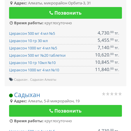
Адрес:
Алматы
,
микрорайон Орбита-3, 31
Позвонить
Время работы:
круглосуточно
4,730
00
.
тг.
Цераксон 500 мг 4 мл №5
5,455
00
.
тг.
Цераксон 10 гр 30 мл
7,140
00
.
тг.
Цераксон 1000 мг 4 мл №5
10,620
00
.
тг.
Цераксон 500 мг №20 таблетки
10,845
00
.
тг.
Цераксон 10 гр 10мл №10
11,840
00
.
тг.
Цераксон 1000 мг 4 мл №10
Садыхан
Садыхан Алматы
Садыхан
Адрес:
Алматы
,
5-й микрорайон, 19
Позвонить
Время работы:
круглосуточно
4,730
00