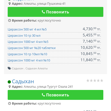
Адрес:
Алматы
,
улица Пушкина 41
Позвонить
Время работы:
круглосуточно
4,730
00
.
тг.
Цераксон 500 мг 4 мл №5
5,455
00
.
тг.
Цераксон 10 гр 30 мл
7,140
00
.
тг.
Цераксон 1000 мг 4 мл №5
10,620
00
.
тг.
Цераксон 500 мг №20 таблетки
10,845
00
.
тг.
Цераксон 10 гр 10мл №10
11,840
00
.
тг.
Цераксон 1000 мг 4 мл №10
Садыхан
Садыхан Алматы
Садыхан
Адрес:
Алматы
,
улица Тургут Озала 241
Позвонить
Время работы:
круглосуточно