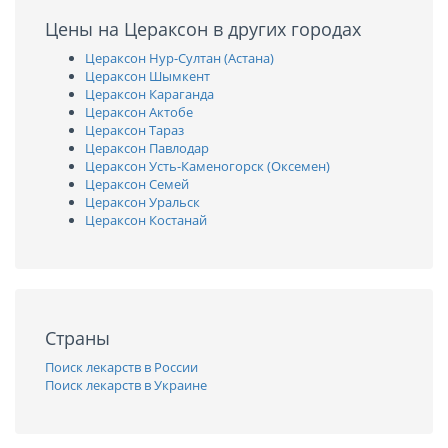
Цены на Цераксон в других городах
Цераксон Нур-Султан (Астана)
Цераксон Шымкент
Цераксон Караганда
Цераксон Актобе
Цераксон Тараз
Цераксон Павлодар
Цераксон Усть-Каменогорск (Оксемен)
Цераксон Семей
Цераксон Уральск
Цераксон Костанай
Страны
Поиск лекарств в России
Поиск лекарств в Украине