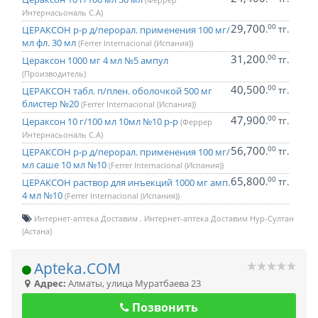
Интернасьональ С.А)
29,700
00
.
тг.
ЦЕРАКСОН р-р д/перорал. применения 100 мг/
мл фл. 30 мл
(Ferrer Internacional (Испания))
31,200
00
.
тг.
Цераксон 1000 мг 4 мл №5 ампул
(Производитель)
40,500
00
.
тг.
ЦЕРАКСОН табл. п/плен. оболочкой 500 мг
блистер №20
(Ferrer Internacional (Испания))
47,900
00
.
тг.
Цераксон 10 г/100 мл 10мл №10 р-р
(Феррер
Интернасьональ С.А)
56,700
00
.
тг.
ЦЕРАКСОН р-р д/перорал. применения 100 мг/
мл саше 10 мл №10
(Ferrer Internacional (Испания))
65,800
00
.
тг.
ЦЕРАКСОН раствор для инъекций 1000 мг амп.
4 мл №10
(Ferrer Internacional (Испания))
Интернет-аптека Доставим
Интернет-аптека Доставим Нур-Султан
(Астана)
Apteka.COM
Адрес:
Алматы
,
улица Муратбаева 23
Позвонить