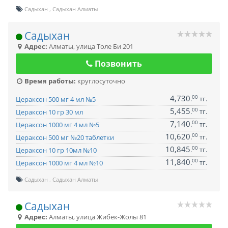
Садыхан
Садыхан Алматы
Садыхан
Адрес:
Алматы
,
улица Толе Би 201
Позвонить
Время работы:
круглосуточно
4,730
00
.
тг.
Цераксон 500 мг 4 мл №5
5,455
00
.
тг.
Цераксон 10 гр 30 мл
7,140
00
.
тг.
Цераксон 1000 мг 4 мл №5
10,620
00
.
тг.
Цераксон 500 мг №20 таблетки
10,845
00
.
тг.
Цераксон 10 гр 10мл №10
11,840
00
.
тг.
Цераксон 1000 мг 4 мл №10
Садыхан
Садыхан Алматы
Садыхан
Адрес:
Алматы
,
улица Жибек-Жолы 81