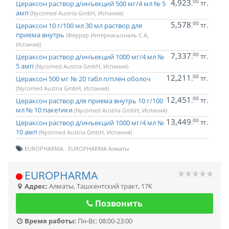
4,923
00
.
тг.
Цераксон раствор д/инъекций 500 мг/4 мл № 5
амп
(Nycomed Austria GmbH, Испания)
5,578
00
.
тг.
Цераксон 10 г/100 мл 30 мл раствор для
приема внутрь
(Феррер Интернасьональ С.А,
Испания)
7,337
00
.
тг.
Цераксон раствор д/инъекций 1000 мг/4 мл №
5 амп
(Nycomed Austria GmbH, Испания)
12,211
00
.
тг.
Цераксон 500 мг № 20 табл п/плён оболоч
(Nycomed Austria GmbH, Испания)
12,451
00
.
тг.
Цераксон раствор для приема внутрь 10 г/100
мл № 10 пакетики
(Nycomed Austria GmbH, Испания)
13,449
00
.
тг.
Цераксон раствор д/инъекций 1000 мг/4 мл №
10 амп
(Nycomed Austria GmbH, Испания)
EUROPHARMA
EUROPHARMA Алматы
EUROPHARMA
Адрес:
Алматы
,
Ташкентский тракт, 17К
Позвонить
Время работы:
Пн-Вс: 08:00-23:00