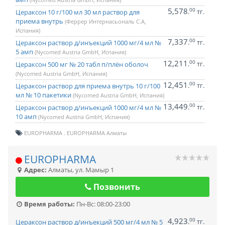
5,578
00
.
тг.
Цераксон 10 г/100 мл 30 мл раствор для
приема внутрь
(Феррер Интернасьональ С.А,
Испания)
7,337
00
.
тг.
Цераксон раствор д/инъекций 1000 мг/4 мл №
5 амп
(Nycomed Austria GmbH, Испания)
12,211
00
.
тг.
Цераксон 500 мг № 20 табл п/плён оболоч
(Nycomed Austria GmbH, Испания)
12,451
00
.
тг.
Цераксон раствор для приема внутрь 10 г/100
мл № 10 пакетики
(Nycomed Austria GmbH, Испания)
13,449
00
.
тг.
Цераксон раствор д/инъекций 1000 мг/4 мл №
10 амп
(Nycomed Austria GmbH, Испания)
EUROPHARMA
EUROPHARMA Алматы
EUROPHARMA
Адрес:
Алматы
,
ул. Мамыр 1
Позвонить
Время работы:
Пн-Вс: 08:00-23:00
4,923
00
.
тг.
Цераксон раствор д/инъекций 500 мг/4 мл № 5