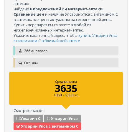
аптеках:
найдено
6 предложений
и
4 интернет-аптеки
.
Сравнение цен
и наличие Упсарин Упса с витамином C
в аптеках, все цены актуальны на сегодняшний день.
Купить перепарат вы сможете в любой из
нижеперечисленных интернет- аптек.
Укажите ваш точный адрес, чтобы
купить Упсарин Упса
с витамином C в ближайшей аптеке
266 аналогов
Отзывы
Средняя цена
3635
1050 – 9300 тг.
Смотрите также:
Упсарин С
Упсарин Упса
Упсарин Упса с витамином C