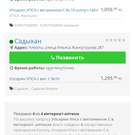
1,056
00
.
тг.
Упсарин УПСА с витамином С № 10 шипуч табл
(УПСА, Франция)
EUROPHARMA
EUROPHARMA Шымкент
Садыхан
Адрес:
Алматы
,
улица Ильяса Жансугурова 287
Позвонить
Время работы:
круглосуточно
1,295
00
.
тг.
Упсарин УПСА с вит. С №10
Садыхан
Садыхан Алматы
Показано
4
из
4 интернет-аптеки
По вашему запросу
Упсарин Упса с витамином C в
интернет- аптеках
всего найдено
6
лекарственных
препаратов Купить Упсарин Упса с витамином C в