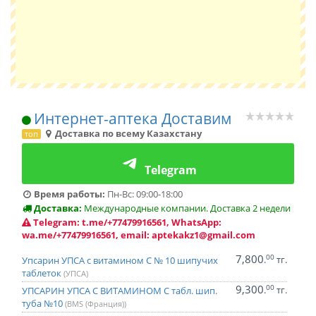
Интернет-аптека Доставим
Доставка по всему Казахстану
топ
Telegram
Время работы:
Пн-Вс: 09:00-18:00
Доставка:
Международные компании. Доставка 2 недели
Telegram: t.me/+77479916561, WhatsApp:
wa.me/+77479916561, email: aptekakz1@gmail.com
7,800
00
.
тг.
Упсарин УПСА с витамином С № 10 шипучих
таблеток
(УПСА)
9,300
00
.
тг.
УПСАРИН УПСА С ВИТАМИНОМ C табл. шип.
туба №10
(BMS (Франция))