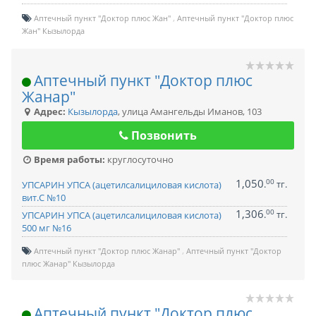
Аптечный пункт "Доктор плюс Жан"
Аптечный пункт "Доктор плюс
Жан" Кызылорда
Аптечный пункт "Доктор плюс
Жанар"
Адрес:
Кызылорда
,
улица Амангельды Иманов, 103
Позвонить
Время работы:
круглосуточно
1,050
00
.
тг.
УПСАРИН УПСА (ацетилсалициловая кислота)
вит.С №10
1,306
00
.
тг.
УПСАРИН УПСА (ацетилсалициловая кислота)
500 мг №16
Аптечный пункт "Доктор плюс Жанар"
Аптечный пункт "Доктор
плюс Жанар" Кызылорда
Аптечный пункт "Доктор плюс