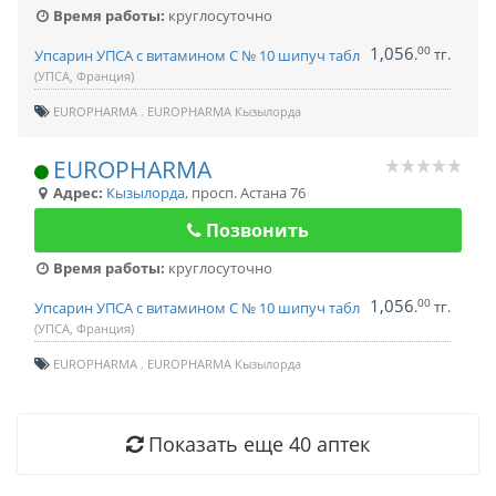
Время работы:
круглосуточно
1,056
00
.
тг.
Упсарин УПСА с витамином С № 10 шипуч табл
(УПСА, Франция)
EUROPHARMA
EUROPHARMA Кызылорда
EUROPHARMA
Адрес:
Кызылорда
,
просп. Астана 76
Позвонить
Время работы:
круглосуточно
1,056
00
.
тг.
Упсарин УПСА с витамином С № 10 шипуч табл
(УПСА, Франция)
EUROPHARMA
EUROPHARMA Кызылорда
Показать еще
40
аптек