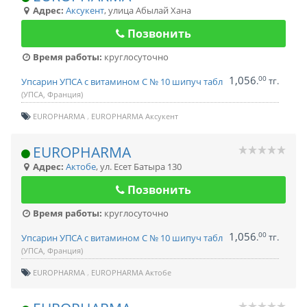
Адрес:
Аксукент
,
улица Абылай Хана
Позвонить
Время работы:
круглосуточно
1,056
00
.
тг.
Упсарин УПСА с витамином С № 10 шипуч табл
(УПСА, Франция)
EUROPHARMA
EUROPHARMA Аксукент
EUROPHARMA
Адрес:
Актобе
,
ул. Есет Батыра 130
Позвонить
Время работы:
круглосуточно
1,056
00
.
тг.
Упсарин УПСА с витамином С № 10 шипуч табл
(УПСА, Франция)
EUROPHARMA
EUROPHARMA Актобе