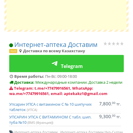
Интернет-аптека Доставим
Доставка по всему Казахстану
топ
Telegram
Время работы:
Пн-Вс: 09:00-18:00
Доставка:
Международные компании. Доставка 2 недели
Telegram: t.me/+77479916561, WhatsApp:
wa.me/+77479916561, email: aptekakz1@gmail.com
7,800
00
.
тг.
Упсарин УПСА с витамином С № 10 шипучих
таблеток
(УПСА)
9,300
00
.
тг.
УПСАРИН УПСА С ВИТАМИНОМ C табл. шип.
туба №10
(BMS (Франция))
Интернет-аптека Доставим
Интернет-аптека Доставим Нур-Султан