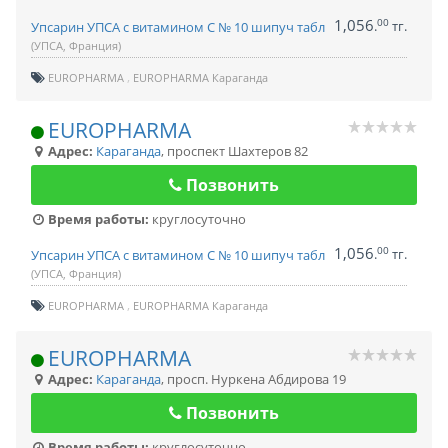
1,056
00
.
тг.
Упсарин УПСА с витамином С № 10 шипуч табл
(УПСА, Франция)
EUROPHARMA
EUROPHARMA Караганда
EUROPHARMA
Адрес:
Караганда
,
проспект Шахтеров 82
Позвонить
Время работы:
круглосуточно
1,056
00
.
тг.
Упсарин УПСА с витамином С № 10 шипуч табл
(УПСА, Франция)
EUROPHARMA
EUROPHARMA Караганда
EUROPHARMA
Адрес:
Караганда
,
просп. Нуркена Абдирова 19
Позвонить
Время работы:
круглосуточно