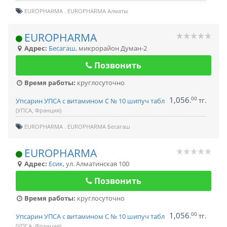
EUROPHARMA
EUROPHARMA Алматы
EUROPHARMA
Адрес:
Бесагаш
,
микрорайон Думан-2
Позвонить
Время работы:
круглосуточно
1,056
00
.
тг.
Упсарин УПСА с витамином С № 10 шипуч табл
(УПСА, Франция)
EUROPHARMA
EUROPHARMA Бесагаш
EUROPHARMA
Адрес:
Есик
,
ул. Алматинская 100
Позвонить
Время работы:
круглосуточно
1,056
00
.
тг.
Упсарин УПСА с витамином С № 10 шипуч табл
(УПСА, Франция)