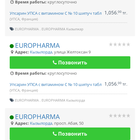
Время работы:
круглосуточно
1,056
00
.
тг.
Упсарин УПСА с витамином С № 10 шипуч табл
(УПСА, Франция)
EUROPHARMA
EUROPHARMA Кызылжар
EUROPHARMA
Адрес:
Кызылорда
,
улица Желтоксан 9
Позвонить
Время работы:
круглосуточно
1,056
00
.
тг.
Упсарин УПСА с витамином С № 10 шипуч табл
(УПСА, Франция)
EUROPHARMA
EUROPHARMA Кызылорда
EUROPHARMA
Адрес:
Кызылорда
,
просп. Абая, 50
Позвонить