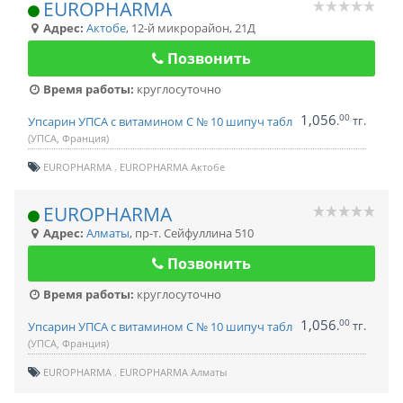
EUROPHARMA
Адрес:
Актобе
,
12-й микрорайон, 21Д
Позвонить
Время работы:
круглосуточно
1,056
00
.
тг.
Упсарин УПСА с витамином С № 10 шипуч табл
(УПСА, Франция)
EUROPHARMA
EUROPHARMA Актобе
EUROPHARMA
Адрес:
Алматы
,
пр-т. Сейфуллина 510
Позвонить
Время работы:
круглосуточно
1,056
00
.
тг.
Упсарин УПСА с витамином С № 10 шипуч табл
(УПСА, Франция)
EUROPHARMA
EUROPHARMA Алматы