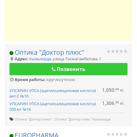
Оптика "Доктор плюс"
Адрес:
Кызылорда
,
улица Токмагамбетова, 1
Позвонить
Время работы:
круглосуточно
1,050
00
.
тг.
УПСАРИН УПСА (ацетилсалициловая кислота)
вит.С №10
1,306
00
.
тг.
УПСАРИН УПСА (ацетилсалициловая кислота)
500 мг №16
Оптика "Доктор плюс"
Оптика "Доктор плюс" Кызылорда
EUROPHARMA