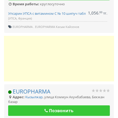
Время работы:
круглосуточно
1,056
00
.
тг.
Упсарин УПСА с витамином С № 10 шипуч табл
(УПСА, Франция)
EUROPHARMA
EUROPHARMA Касым Кайсенов
EUROPHARMA
Адрес:
Кызылжар
,
улица Коммун Ахунбабаева, Бекжан
базар
Позвонить