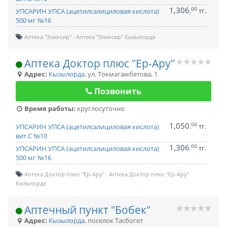
1,306
00
.
тг.
УПСАРИН УПСА (ацетилсалициловая кислота)
500 мг №16
Аптека "Эликсир"
Аптека "Эликсир" Кызылорда
Аптека Доктор плюс "Ер-Ару"
Адрес:
Кызылорда
,
ул. Токмагамбетова, 1
Позвонить
Время работы:
круглосуточно
1,050
00
.
тг.
УПСАРИН УПСА (ацетилсалициловая кислота)
вит.С №10
1,306
00
.
тг.
УПСАРИН УПСА (ацетилсалициловая кислота)
500 мг №16
Аптека Доктор плюс "Ер-Ару"
Аптека Доктор плюс "Ер-Ару"
Кызылорда
Аптечный пункт "Бобек"
Адрес:
Кызылорда
,
поселок Тасбогет