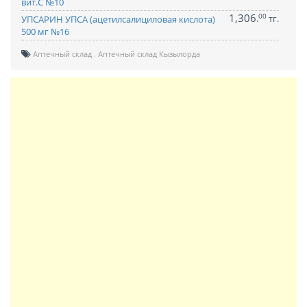
вит.С №10
1,306
00
.
тг.
УПСАРИН УПСА (ацетилсалициловая кислота)
500 мг №16
Аптечный склад
Аптечный склад Кызылорда