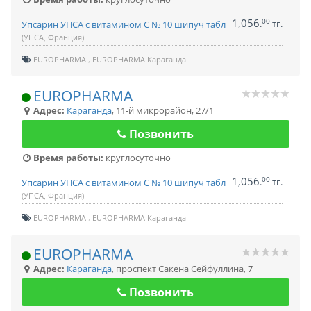
1,056
00
.
тг.
Упсарин УПСА с витамином С № 10 шипуч табл
(УПСА, Франция)
EUROPHARMA
EUROPHARMA Караганда
EUROPHARMA
Адрес:
Караганда
,
11-й микрорайон, 27/1
Позвонить
Время работы:
круглосуточно
1,056
00
.
тг.
Упсарин УПСА с витамином С № 10 шипуч табл
(УПСА, Франция)
EUROPHARMA
EUROPHARMA Караганда
EUROPHARMA
Адрес:
Караганда
,
проспект Сакена Сейфуллина, 7
Позвонить