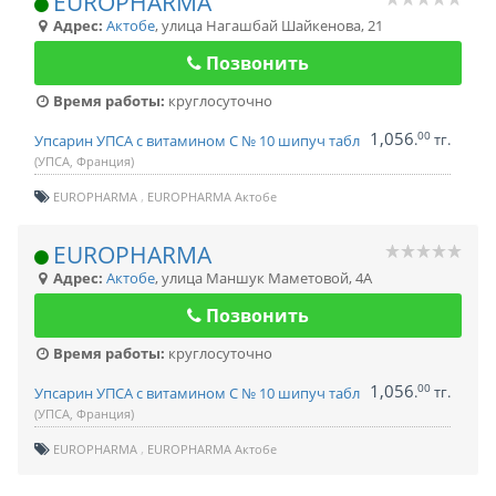
EUROPHARMA
Адрес:
Актобе
,
улица Нагашбай Шайкенова, 21
Позвонить
Время работы:
круглосуточно
1,056
00
.
тг.
Упсарин УПСА с витамином С № 10 шипуч табл
(УПСА, Франция)
EUROPHARMA
EUROPHARMA Актобе
EUROPHARMA
Адрес:
Актобе
,
улица Маншук Маметовой, 4А
Позвонить
Время работы:
круглосуточно
1,056
00
.
тг.
Упсарин УПСА с витамином С № 10 шипуч табл
(УПСА, Франция)
EUROPHARMA
EUROPHARMA Актобе