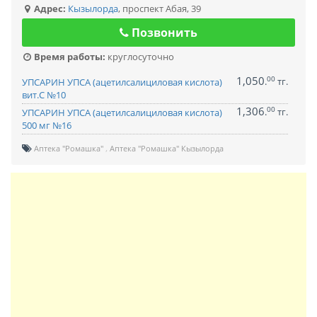
Адрес:
Кызылорда
,
проспект Абая, 39
Позвонить
Время работы:
круглосуточно
1,050
00
.
тг.
УПСАРИН УПСА (ацетилсалициловая кислота)
вит.С №10
1,306
00
.
тг.
УПСАРИН УПСА (ацетилсалициловая кислота)
500 мг №16
Аптека "Ромашка"
Аптека "Ромашка" Кызылорда