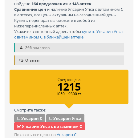
найдено
164 предложения
и
148 аптек
.
Сравнение цен
и наличие Упсарин Упса с витамином C
в аптеках, все цены актуальны на сегодняшний день.
Купить перепарат вы сможете в любой из
нижеперечисленных аптек.
Укажите ваш точный адрес, чтобы
купить Упсарин Упса
с витамином C в ближайшей аптеке
266 аналогов
Отзывы
Средняя цена
1215
1050 – 9300 тг.
Смотрите также:
Упсарин С
Упсарин Упса
Упсарин Упса с витамином C
Показать все цены на
Упсарин С