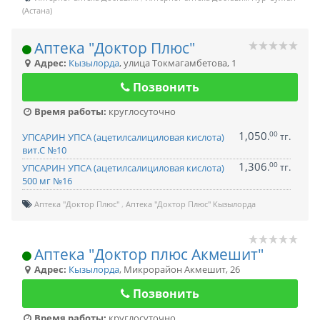
(Астана)
Аптека "Доктор Плюс"
Адрес:
Кызылорда
,
улица Токмагамбетова, 1
Позвонить
Время работы:
круглосуточно
1,050
00
.
тг.
УПСАРИН УПСА (ацетилсалициловая кислота)
вит.С №10
1,306
00
.
тг.
УПСАРИН УПСА (ацетилсалициловая кислота)
500 мг №16
Аптека "Доктор Плюс"
Аптека "Доктор Плюс" Кызылорда
Аптека "Доктор плюс Акмешит"
Адрес:
Кызылорда
,
Микрорайон Акмешит, 26
Позвонить
Время работы:
круглосуточно