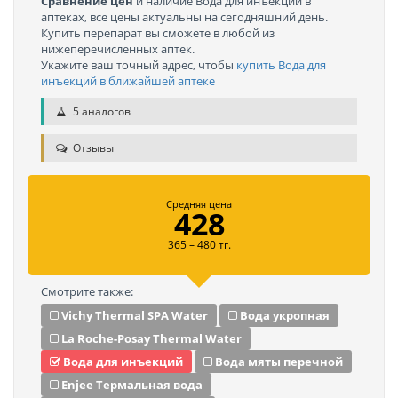
Сравнение цен
и наличие Вода для инъекций в
аптеках, все цены актуальны на сегодняшний день.
Купить перепарат вы сможете в любой из
нижеперечисленных аптек.
Укажите ваш точный адрес, чтобы
купить Вода для
инъекций в ближайшей аптеке
5 аналогов
Отзывы
Средняя цена
428
365 – 480 тг.
Смотрите также:
Vichy Thermal SPA Water
Вода укропная
La Roche-Posay Thermal Water
Вода для инъекций
Вода мяты перечной
Enjee Термальная вода