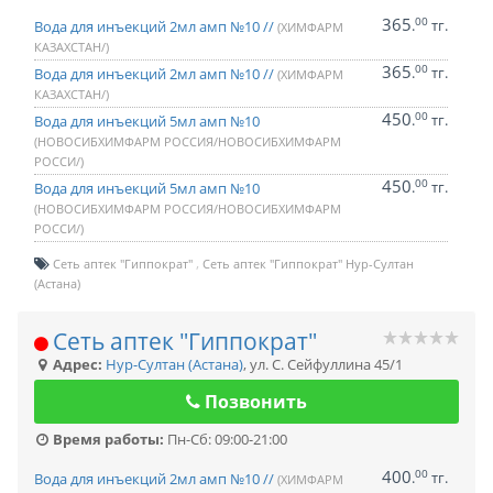
365
00
.
тг.
Вода для инъекций 2мл амп №10 //
(ХИМФАРМ
КАЗАХСТАН/)
365
00
.
тг.
Вода для инъекций 2мл амп №10 //
(ХИМФАРМ
КАЗАХСТАН/)
450
00
.
тг.
Вода для инъекций 5мл амп №10
(НОВОСИБХИМФАРМ РОССИЯ/НОВОСИБХИМФАРМ
РОССИ/)
450
00
.
тг.
Вода для инъекций 5мл амп №10
(НОВОСИБХИМФАРМ РОССИЯ/НОВОСИБХИМФАРМ
РОССИ/)
Сеть аптек "Гиппократ"
Сеть аптек "Гиппократ" Нур-Султан
(Астана)
Сеть аптек "Гиппократ"
Адрес:
Нур-Султан (Астана)
,
ул. С. Сейфуллина 45/1
Позвонить
Время работы:
Пн-Сб: 09:00-21:00
400
00
.
тг.
Вода для инъекций 2мл амп №10 //
(ХИМФАРМ