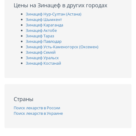
Цены на Зинацеф в других городах
Зинацеф Нур-Султан (Астана)
Зинацеф Шымкент
Зинацеф Караганда
Зинацеф Актобе
Зинацеф Тараз
Зинацеф Павлодар
Зинацеф Усть-Каменогорск (Оксемен)
Зинацеф Семей
Зинацеф Уральск
Зинацеф Костанай
Страны
Поиск лекарств в России
Поиск лекарств в Украине