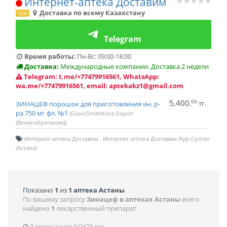
Интернет-аптека Доставим
Доставка по всему Казахстану
топ
Telegram
Время работы:
Пн-Вс: 09:00-18:00
Доставка:
Международные компании. Доставка 2 недели
Telegram: t.me/+77479916561, WhatsApp:
wa.me/+77479916561, email: aptekakz1@gmail.com
5,400
00
.
тг.
ЗИНАЦЕФ порошок для приготовления ин. р-
ра 750 мг фл. №1
(GlaxoSmithKline Export
(Великобритания))
Интернет-аптека Доставим
Интернет-аптека Доставим Нур-Султан
(Астана)
Показано
1
из
1 аптека Астаны
По вашему запросу
Зинацеф в аптеках Астаны
всего
найдено
1
лекарственный препарат
Запрос занял 0.0473 сек.