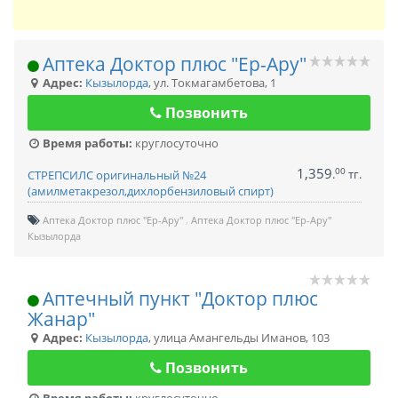
Аптека Доктор плюс "Ер-Ару"
Адрес:
Кызылорда
,
ул. Токмагамбетова, 1
Позвонить
Время работы:
круглосуточно
1,359
00
.
тг.
СТРЕПСИЛС оригинальный №24
(амилметакрезол,дихлорбензиловый спирт)
Аптека Доктор плюс "Ер-Ару"
Аптека Доктор плюс "Ер-Ару"
Кызылорда
Аптечный пункт "Доктор плюс
Жанар"
Адрес:
Кызылорда
,
улица Амангельды Иманов, 103
Позвонить